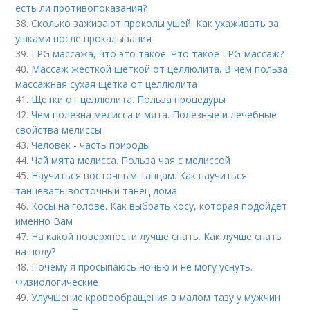
есть ли противопоказания?
38.
Сколько заживают проколы ушей. Как ухаживать за
ушками после прокалывания
39.
LPG массажа, что это такое. Что такое LPG-массаж?
40.
Массаж жесткой щеткой от целлюлита. В чем польза:
массажная сухая щетка от целлюлита
41.
Щетки от целлюлита. Польза процедуры
42.
Чем полезна мелисса и мята. Полезные и лечебные
свойства мелиссы
43.
Человек - часть природы
44.
Чай мята мелисса. Польза чая с мелиссой
45.
Научиться восточным танцам. Как научиться
танцевать восточный танец дома
46.
Косы на голове. Как выбрать косу, которая подойдёт
именно Вам
47.
На какой поверхности лучше спать. Как лучше спать
на полу?
48.
Почему я просыпаюсь ночью и не могу уснуть.
Физиологические
49.
Улучшение кровообращения в малом тазу у мужчин