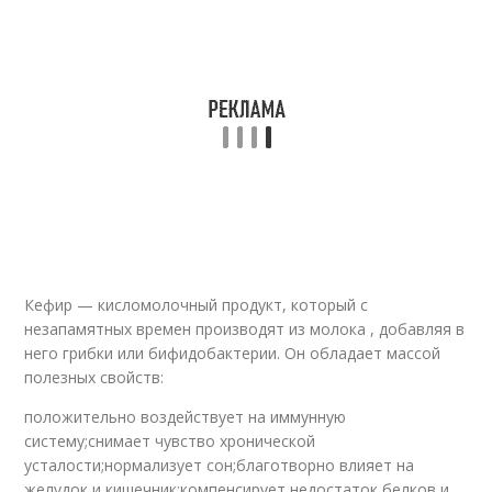
Кефир — кисломолочный продукт, который с
незапамятных времен производят из молока , добавляя в
него грибки или бифидобактерии. Он обладает массой
полезных свойств:
положительно воздействует на иммунную
систему;снимает чувство хронической
усталости;нормализует сон;благотворно влияет на
желудок и кишечник;компенсирует недостаток белков и