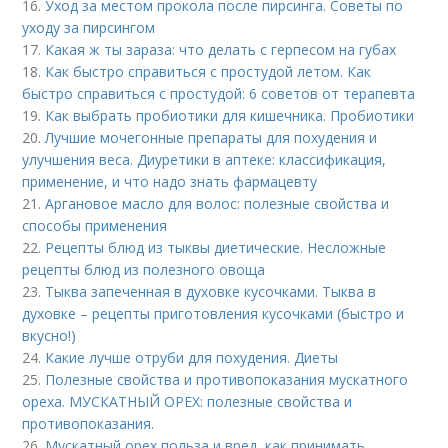
16.
Уход за местом прокола после пирсинга. Советы по
уходу за пирсингом
17.
Какая ж ты зараза: что делать с герпесом на губах
18.
Как быстро справиться с простудой летом. Как
быстро справиться с простудой: 6 советов от терапевта
19.
Как выбрать пробиотики для кишечника. Пробиотики
20.
Лучшие мочегонные препараты для похудения и
улучшения веса. Диуретики в аптеке: классификация,
применение, и что надо знать фармацевту
21.
Аргановое масло для волос: полезные свойства и
способы применения
22.
Рецепты блюд из тыквы диетические. Несложные
рецепты блюд из полезного овоща
23.
Тыква запеченная в духовке кусочками. Тыква в
духовке – рецепты приготовления кусочками (быстро и
вкусно!)
24.
Какие лучше отруби для похудения. Диеты
25.
Полезные свойства и противопоказания мускатного
ореха. МУСКАТНЫЙ ОРЕХ: полезные свойства и
противопоказания.
26.
Мускатный орех польза и вред, как принимать.