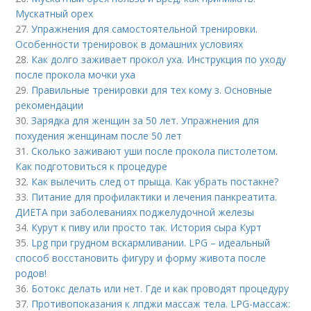
Мускатный орех
27.
Упражнения для самостоятельной тренировки.
Особенности тренировок в домашних условиях
28.
Как долго заживает прокол уха. Инструкция по уходу
после прокола мочки уха
29.
Правильные тренировки для тех кому з. Основные
рекомендации
30.
Зарядка для женщин за 50 лет. Упражнения для
похудения женщинам после 50 лет
31.
Сколько заживают уши после прокола пистолетом.
Как подготовиться к процедуре
32.
Как вылечить след от прыща. Как убрать постакне?
33.
Питание для профилактики и лечения панкреатита.
ДИЕТА при заболеваниях поджелудочной железы
34.
Курут к пиву или просто так. История сыра Курт
35.
Lpg при грудном вскармливании. LPG – идеальный
способ восстановить фигуру и форму живота после
родов!
36.
Ботокс делать или нет. Где и как проводят процедуру
37.
Противопоказания к лпджи массаж тела. LPG-массаж: