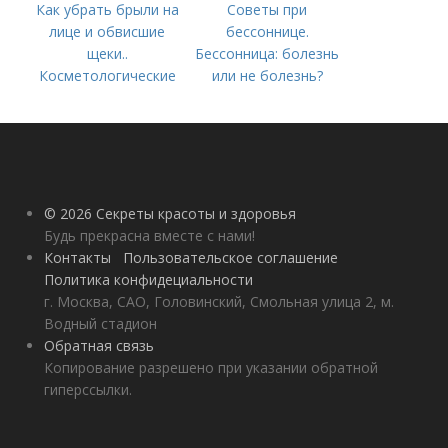
Как убрать брыли на
Советы при
лице и обвисшие
бессоннице.
щеки..
Бессонница: болезнь
Косметологические
или не болезнь?
процедуры
© 2026 Секреты красоты и здоровья
Будь прекрасна вместе с нами!
Контакты
Пользовательское соглашение
Политика конфидециальности
г. Москва, САО, Головинский, Смольная улица 2, м.
Водный стадион
Обратная связь
Копирование разрешено при указании обратной
гиперссылки.