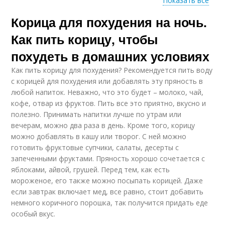
Показать все
Корица для похудения на ночь.
Корицы для
Корицы с кефиром
похудения
Как пить корицу, чтобы
похудеть в домашних условиях
Как пить корицу для похудения? Рекомендуется пить воду
Диеты с корицей
Вод с корицей
с корицей для похудения или добавлять эту пряность в
любой напиток. Неважно, что это будет – молоко, чай,
кофе, отвар из фруктов. Пить все это приятно, вкусно и
полезно. Принимать напитки лучше по утрам или
вечерам, можно два раза в день. Кроме того, корицу
Отвар с корицей
Напитки с корицей
можно добавлять в кашу или творог. С ней можно
готовить фруктовые супчики, салаты, десерты с
запеченными фруктами. Пряность хорошо сочетается с
яблоками, айвой, грушей. Перед тем, как есть
мороженое, его также можно посыпать корицей. Даже
Мед с корицей
если завтрак включает мед, все равно, стоит добавить
немного коричного порошка, так получится придать еде
особый вкус.