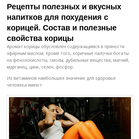
Рецепты полезных и вкусных
напитков для похудения с
корицей. Состав и полезные
свойства корицы
Аромат корицы обусловлен содержащимся в пряности
эфирным маслом. Кроме того, коричные палочки богаты
на фенолокислоты, смолы, дубильные вещества, магний,
марганец, цинк, селен, фосфор.
Из витаминов наибольшее значение для здоровья
человека имеют: