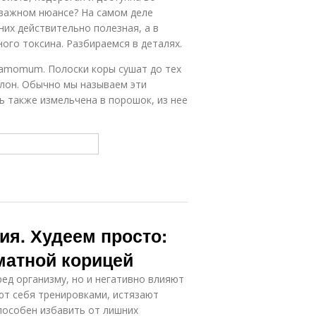
 важном нюансе? На самом деле
них действительно полезная, а в
ого токсина. Разбираемся в деталях.
namomum. Полоски коры сушат до тех
улон. Обычно мы называем эти
ь также измельчена в порошок, из нее
ия. Худеем просто:
матной корицей
ед организму, но и негативно влияют
ают себя тренировками, истязают
способен избавить от лишних