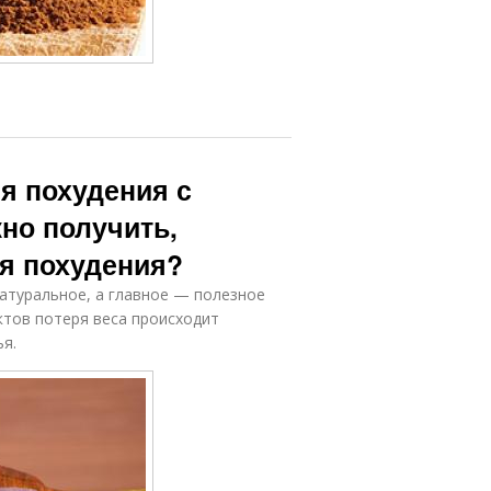
я похудения с
но получить,
ля похудения?
атуральное, а главное — полезное
ктов потеря веса происходит
ья.