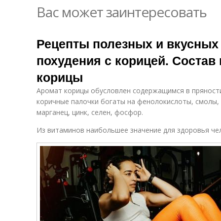
Вас может заинтересовать
Рецепты полезных и вкусных
похудения с корицей. Состав
корицы
Аромат корицы обусловлен содержащимся в пряности
коричные палочки богаты на фенолокислоты, смолы, 
марганец, цинк, селен, фосфор.
Из витаминов наибольшее значение для здоровья че