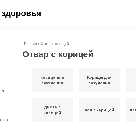
 здоровья
Главная
»
Отвар с корицей
Отвар с корицей
Корица для
Корицы для
похудения
похудения
ла
Диеты с
.
Вод с корицей
Ла
корицей
га в