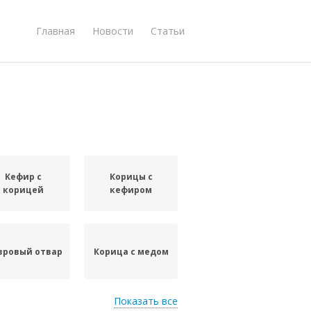
Главная
Новости
Статьи
Кефир с
Корицы с
корицей
кефиром
вровый отвар
Корица с медом
Показать все