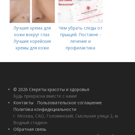
Лучшие крема для
Чем убрать следы от
кожи вокруг глаз.
прыщей. Постакне -
Лучшие корейские
лечение и
кремы для кожи
профилактика
вокруг глаз в 2022
году
© 2026 Секреты красоты и здоровья
Будь прекрасна вместе с нами!
Контакты
Пользовательское соглашение
Политика конфидециальности
г. Москва, САО, Головинский, Смольная улица 2, м.
Водный стадион
Обратная связь