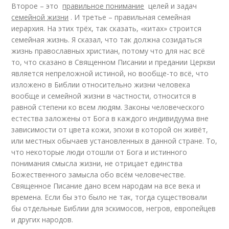
Второе – это
правильное понимание
целей и задач
семейной жизни
. И третье – правильная семейная
иерархия. На этих трёх, так сказать, «китах» строится
семейная жизнь. Я сказал, что так должна созидаться
жизнь православных христиан, потому что для нас всё
то, что сказано в Священном Писании и предании Церкви
является непреложной истиной, но вообще-то всё, что
изложено в Библии относительно жизни человека
вообще и семейной жизни в частности, относится в
равной степени ко всем людям. Законы человеческого
естества заложены от Бога в каждого индивидуума вне
зависимости от цвета кожи, эпохи в которой он живёт,
или местных обычаев установленных в данной стране. То,
что некоторые люди отошли от Бога и истинного
понимания смысла жизни, не отрицает единства
Божественного замысла обо всём человечестве.
Священное Писание дано всем народам на все века и
времена. Если бы это было не так, тогда существовали
бы отдельные Библии для эскимосов, негров, европейцев
и других народов.