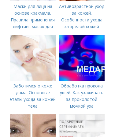
Маски для лица на
Антивозрастной уход
основе крахмала.
за кожей.
Правила применения
Особенности ухода
лифтинг-масок для
за зрелой кожей
лица из крахмала
Заботимся о коже
Обработка прокола
дома. Основные
ушей. Как ухаживать
этапы ухода за кожей
за проколотой
тела
мочкой уха