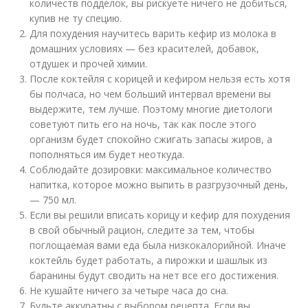
количеств подделок, вы рискуете ничего не добиться,
купив не ту специю.
Для похудения научитесь варить кефир из молока в
домашних условиях — без красителей, добавок,
отдушек и прочей химии.
После коктейля с корицей и кефиром нельзя есть хотя
бы полчаса, но чем больший интервал времени вы
выдержите, тем лучше. Поэтому многие диетологи
советуют пить его на ночь, так как после этого
организм будет спокойно сжигать запасы жиров, а
пополняться им будет неоткуда.
Соблюдайте дозировки: максимальное количество
напитка, которое можно выпить в разгрузочный день,
— 750 мл.
Если вы решили вписать корицу и кефир для похудения
в свой обычный рацион, следите за тем, чтобы
поглощаемая вами еда была низкокалорийной. Иначе
коктейль будет работать, а пирожки и шашлык из
баранины будут сводить на нет все его достижения.
Не кушайте ничего за четыре часа до сна.
Будьте аккуратны с выбором рецепта. Если вы