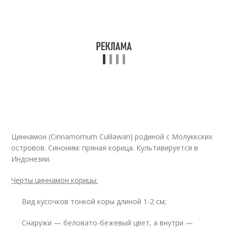
Циннамон (Cinnamomum Culilawan) родиной с Молуккских
островов. Синоним: пряная корица. Культивируется в
Индонезии.
Черты циннамон корицы:
Вид кусочков тонкой коры длиной 1-2 см;
Снаружи — беловато-бежевый цвет, а внутри —