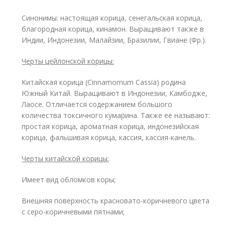
Синонимы: настоящая корица, сенегальская корица,
благородная корица, кинамон. Выращивают также в
Индии, Индонезии, Малайзии, Бразилии, Гвиане (Фр.).
Черты цейлонской корицы:
Китайская корица (Cinnamomum Cassia) родина
Южный Китай. Выращивают в Индонезии, Камбодже,
Лаосе. Отличается содержанием большого
количества токсичного кумарина. Также ее называют:
простая корица, ароматная корица, индонезийская
корица, фальшивая корица, кассия, кассия-канель.
Черты китайской корицы:
Имеет вид обломков коры;
Внешняя поверхность красновато-коричневого цвета
с серо-коричневыми пятнами;