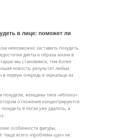
удеть в лице: поможет ли
чески невозможно заставить похудеть
недостатки диеты и образа жизни в
старше мы становимся, тем более
орошая новость: результат любых
н в первую очередь в зеркальце из
и похудели, женщины типа «яблоко»
 котором отложения концентрируются
 похудеть в ногах уже удалось, а
).
ские особенности фигуры,
й. Чаще всего «проблема щек» не