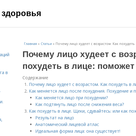
 здоровья
Главная
»
Статьи
»
Почему лицо худеет с возрастом. Как похудеть 
Почему лицо худеет с воз
даций
похудеть в лице: поможет
га в
Содержание
Почему лицо худеет с возрастом. Как похудеть в л
.
Как меняется лицо после похудения. Похудение и 
Как меняется лицо при похудении?
и.
Как подтянуть лицо после снижения веса?
Как похудеть в лице. Щеки, сдувайтесь: или как по
Результат на лицо
я,
Анатомический лицевой атлас
Идеальная форма лица: она существует!