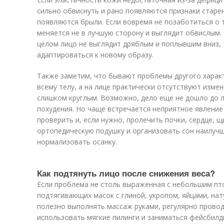
сильно обвиснуть и рано появляются признаки старе
появляются брыли. Если вовремя не позаботиться о т
меняется не в лучшую сторону и выглядит обвислым. 
целом лицо не выглядит дряблым и поплывшим вниз, 
адаптироваться к новому образу.
Также заметим, что бывают проблемы другого харак
всему телу, а на лице практически отсутствуют изме
слишком круглым. Возможно, дело еще не дошло до л
похудения. Но чаще встречается неприятное явление
проверить и, если нужно, пролечить почки, сердце,
ортопедическую подушку и организовать сон наилучш
нормализовать осанку.
Как подтянуть лицо после снижения веса?
Если проблема не столь выраженная с небольшим пт
подтягивающих масок с глиной, укропом, яйцами, на
полезно выполнять массаж руками, регулярно прово
использовать мягкие пилинги и заниматься фейсбилд