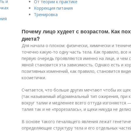
ть и
От теории к практике
чках
Коррекция питания
Тренировка
ния
Почему лицо худеет с возрастом. Как пох
диета?
Для начала о плохом: физически, химически и техни
точечно какую-то одну часть тела. Как правило, все 
первую очередь проявляются именно на лице, и чем 
явной становится эта зависимость. Однако есть и х
позитивных изменений, как правило, становится виде
косметички.
Считается, что больше других мечтают чтобы их щек
(так называемый абдоминальный тип ожирения, при
вокруг талии и медленнее всего оттуда изгоняются —
талия так и не «прорезалась», и щеки никуда не делись
В основе такого печалящего явления лежат генетиче
определяющие структуру тела и его отдельных часте