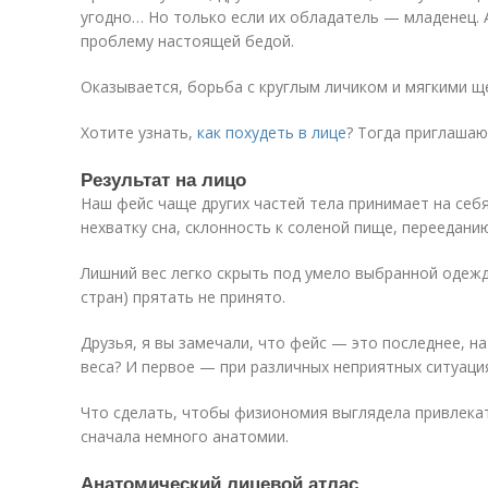
угодно… Но только если их обладатель — младенец. 
проблему настоящей бедой.
Оказывается, борьба с круглым личиком и мягкими щ
Хотите узнать,
как похудеть в лице
? Тогда приглашаю
Результат на лицо
Наш фейс чаще других частей тела принимает на себя
нехватку сна, склонность к соленой пище, перееданию,
Лишний вес легко скрыть под умело выбранной одежд
стран) прятать не принято.
Друзья, я вы замечали, что фейс — это последнее, н
веса? И первое — при различных неприятных ситуаци
Что сделать, чтобы физиономия выглядела привлекат
сначала немного анатомии.
Анатомический лицевой атлас