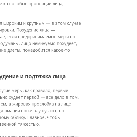
лежат особые пропорции лица,
я широким и крупным — в этом случае
ировки. Похудение лица —
чае, если предпринимаемые меры по
родуманы, лицо неминуемо похудеет,
вие диеты, понадобится какое-то
удение и подтяжка лица
ругие меры, как правило, первые
ьно худеет первой — все дело в том,
ем, а жировая прослойка на лице
сформации поначалу пугают, но
вому облику. Главное, чтобы
ственной тяжестью.
та полезных веществ, то кожа может