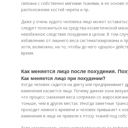
связана с собственно мягкими тканями, в ее основе 
расположение костей черепа и пр..
Даже у очень худого человека лицо может оставатьс
следует положиться на средства косметической маск
неизбежное следствие похудения в целом. В том слу
избавлению от лишнего веса систематизированы и п
хотя, возможно, на то, чтобы до него «дошло» дейст
время.
Как меняется лицо после похудения. Пох
Как меняется лицо при похудении?
Когда человек садится на диету или предпринимает д
изменения касаются лица. Почему данная зона визуал
что процесс снижения веса сопряжен со жиросжигани
тоньше, чем в других местах. Иногда заметные тран
проходит немного времени и человек привыкает к но
изменения в лице не привели к птозу тканей под соб
Если эластичность кожи недостаточная из-за дефици