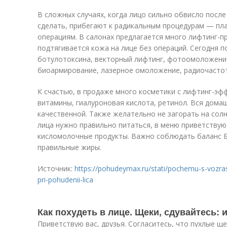
В сложных случаях, когда лицо сильно обвисло после 
сделать, прибегают к радикальным процедурам — п
операциям. В салонах предлагается много лифтинг-п
подтягивается кожа на лице без операций. Сегодня 
ботулотоксина, векторный лифтинг, фотоомоложение
биоармирование, лазерное омоложение, радиочасто
К счастью, в продаже много косметики с лифтинг-эфф
витамины, гиалуроновая кислота, ретинол. Вся дома
качественной. Также желательно не загорать на сол
лица нужно правильно питаться, в меню приветствую
кисломолочные продукты. Важно соблюдать баланс Б
правильные жиры.
Источник:
https://pohudeymax.ru/stati/pochemu-s-vozra
pri-pohudenii-lica
Как похудеть в лице. Щеки, сдувайтесь: 
Приветствую вас, друзья. Согласитесь, что пухлые щ