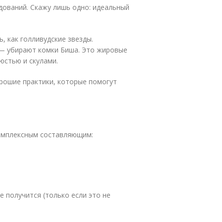
едований. Скажу лишь одно: идеальный
 как голливудские звезды.
— убирают комки Биша. Это жировые
юстью и скулами.
орошие практики, которые помогут
комплексным составляющим:
 получится (только если это не