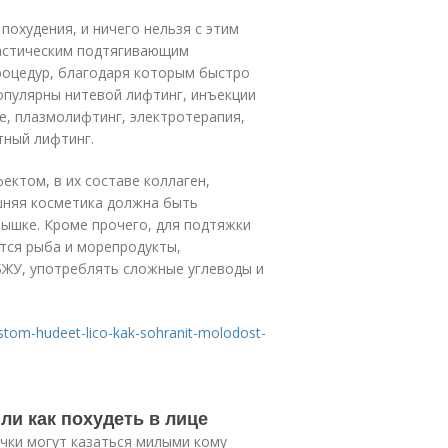
похудения, и ничего нельзя с этим
ластическим подтягивающим
роцедур, благодаря которым быстро
популярны нитевой лифтинг, инъекции
, плазмолифтинг, электротерапия,
тный лифтинг.
ектом, в их составе коллаген,
шняя косметика должна быть
нышке. Кроме прочего, для подтяжки
тся рыба и морепродукты,
ЖУ, употреблять сложные углеводы и
stom-hudeet-lico-kak-sohranit-molodost-
или как похудеть в лице
ечки могут казаться милыми кому