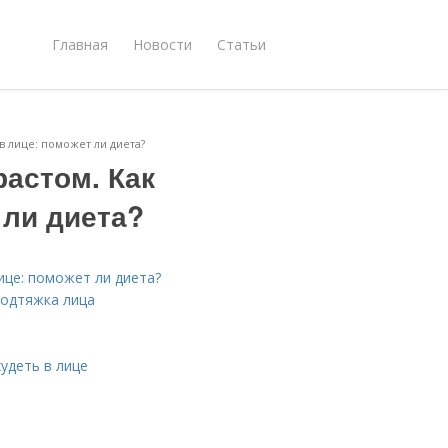
Главная
Новости
Статьи
в лице: поможет ли диета?
растом. Как
 ли диета?
ице: поможет ли диета?
подтяжка лица
худеть в лице