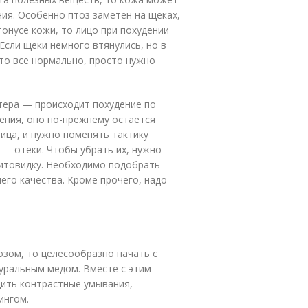
ния. Особенно птоз заметен на щеках,
онусе кожи, то лицо при похудении
Если щеки немного втянулись, но в
то все нормально, просто нужно
тера — происходит похудение по
нения, оно по-прежнему остается
ица, и нужно поменять тактику
 — отеки. Чтобы убрать их, нужно
 щитовидку. Необходимо подобрать
его качества. Кроме прочего, надо
озом, то целесообразно начать с
туральным медом. Вместе с этим
дить контрастные умывания,
ингом.