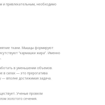
ым и привлекательным, необходимо
 мягкие ткани. Мышцы формируют
исутствуют “кармашки жира”. Именно
.
работать в уменьшении объемов.
не в силах — это прерогатива
у — вполне достижимая задача.
уществует. Ученые провели
лом золотого сечения.