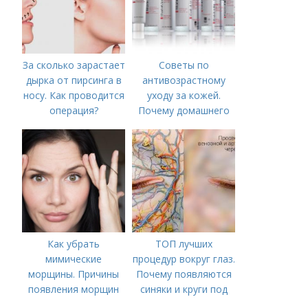
За сколько зарастает
Советы по
дырка от пирсинга в
антивозрастному
носу. Как проводится
уходу за кожей.
операция?
Почему домашнего
ухода недостаточно
Как убрать
ТОП лучших
мимические
процедур вокруг глаз.
морщины. Причины
Почему появляются
появления морщин
синяки и круги под
вокруг рта
глазами?