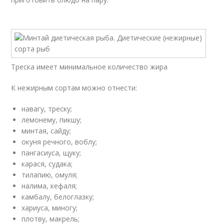
Треска имеет минимальное количество жира
К нежирным сортам можно отнести:
навагу, треску;
лемонему, пикшу;
минтая, сайду;
окуня речного, воблу;
пангасиуса, щуку;
карася, судака;
тилапию, омуля;
налима, кефаля;
камбалу, белоглазку;
хариуса, миногу;
плотву, макрель;