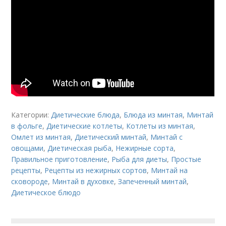
Категории:
Диетические блюда
,
Блюда из минтая
,
Минтай
в фольге
,
Диетические котлеты
,
Котлеты из минтая
,
Омлет из минтая
,
Диетический минтай
,
Минтай с
овощами
,
Диетическая рыба
,
Нежирные сорта
,
Правильное приготовление
,
Рыба для диеты
,
Простые
рецепты
,
Рецепты из нежирных сортов
,
Минтай на
сковороде
,
Минтай в духовке
,
Запеченный минтай
,
Диетическое блюдо