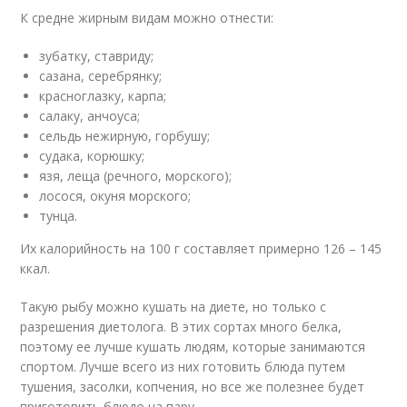
К средне жирным видам можно отнести:
зубатку, ставриду;
сазана, серебрянку;
красноглазку, карпа;
салаку, анчоуса;
сельдь нежирную, горбушу;
судака, корюшку;
язя, леща (речного, морского);
лосося, окуня морского;
тунца.
Их калорийность на 100 г составляет примерно 126 – 145
ккал.
Такую рыбу можно кушать на диете, но только с
разрешения диетолога. В этих сортах много белка,
поэтому ее лучше кушать людям, которые занимаются
спортом. Лучше всего из них готовить блюда путем
тушения, засолки, копчения, но все же полезнее будет
приготовить блюдо на пару.