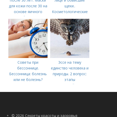
после 30 лет. Маски
лице и обвисшие
для кожи после 30 на
щеки..
основе яичного
Косметологические
белка
процедуры
Советы при
Эссе на тему
бессоннице.
единство человека и
Бессонница: болезнь
природы. 2 вопрос:
или не болезнь?
этапы
взаимодействия
природного и
социального бытия
человека.
© 2026 Секреты красоты и здоровья