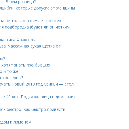
». В чем разница?
 Ошибки, которые допускают женщины
на не только отвечает во всех
ния подбородка (будет ли он четким
ластика Фраксель
за: массажная сухая щетка от
ин?
 хотят знать про бывших
о и то же
т консервы?
речать Новый 2019 год Свиньи — стол,
сле 40 лет. Подтяжка лица в домашних
иях быстро. Как быстро привести
медом и лимоном