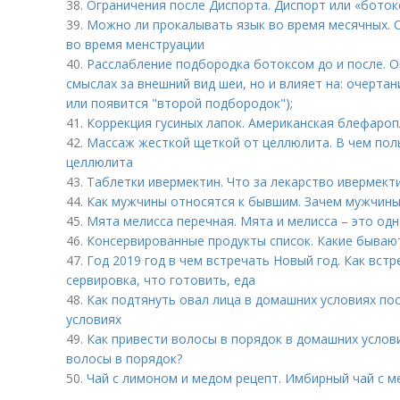
38.
Ограничения после Диспорта. Диспорт или «ботокс
39.
Можно ли прокалывать язык во время месячных.
во время менструации
40.
Расслабление подбородка ботоксом до и после. О
смыслах за внешний вид шеи, но и влияет на: очерта
или появится "второй подбородок");
41.
Коррекция гусиных лапок. Американская блефароп
42.
Массаж жесткой щеткой от целлюлита. В чем поль
целлюлита
43.
Таблетки ивермектин. Что за лекарство ивермект
44.
Как мужчины относятся к бывшим. Зачем мужчины
45.
Мята мелисса перечная. Мята и мелисса – это одн
46.
Консервированные продукты список. Какие бываю
47.
Год 2019 год в чем встречать Новый год. Как вст
сервировка, что готовить, еда
48.
Как подтянуть овал лица в домашних условиях по
условиях
49.
Как привести волосы в порядок в домашних услов
волосы в порядок?
50.
Чай с лимоном и медом рецепт. Имбирный чай с 