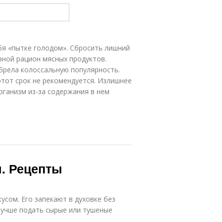
бя «пытке голодом». Сбросить лишний
вной рацион мясных продуктов.
брела колоссальную популярность.
этот срок не рекомендуется. Излишнее
рганизм из-за содержания в нем
я. Рецепты
сом. Его запекают в духовке без
 лучше подать сырые или тушеные