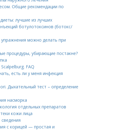
несом. Общие рекомендации по
диеты: лучшие из лучших
инъекций ботулотоксинов (ботокс/
е упражнения можно делать при
ные процедуры, убирающие постакне?
упка
Scalpelburg. FAQ
нать, есть ли у меня инфекция
lori. Дыхательный тест – определение
ния насморка
акология отдельных препаратов
отеки кожи лица
е сведения
ия с корицей — простая и