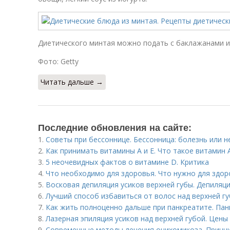
Диетического минтая можно подать с баклажанами и
Фото: Getty
Читать дальше →
Последние обновления на сайте:
1.
Советы при бессоннице. Бессонница: болезнь или н
2.
Как принимать витамины А и Е. Что такое витамин 
3.
5 неочевидных фактов о витамине D. Критика
4.
Что необходимо для здоровья. Что нужно для здор
5.
Восковая депиляция усиков верхней губы. Депиляц
6.
Лучший способ избавиться от волос над верхней гу
7.
Как жить полноценно дальше при панкреатите. Па
8.
Лазерная эпиляция усиков над верхней губой. Цены
9.
Современные методы лечения онихомикоза. Принц