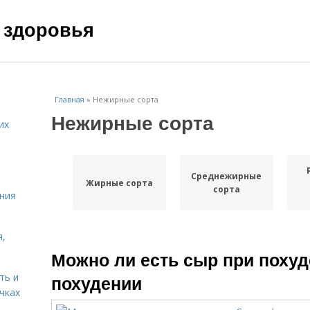
 здоровья
Главная
»
Нежирные сорта
Нежирные сорта
их
Среднежирные
Жирные сорта
сорта
ния
я,
Можно ли есть сыр при похуд
ть и
похудении
чках