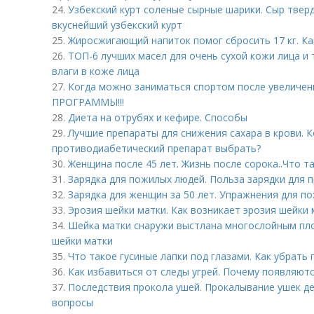
24.
Узбекский курт соленые сырные шарики. Сыр твер
вкуснейший узбекский курт
25.
Жиросжигающий напиток помог сбросить 17 кг. Ка
26.
ТОП-6 лучших масел для очень сухой кожи лица и 
влаги в коже лица
27.
Когда можно заниматься спортом после увеличе
ПРОГРАММЫ!!!
28.
Диета на отрубях и кефире. Способы
29.
Лучшие препараты для снижения сахара в крови. К
противодиабетический препарат выбрать?
30.
Женщина после 45 лет. Жизнь после сорока..Что т
31.
Зарядка для пожилых людей. Польза зарядки для 
32.
Зарядка для женщин за 50 лет. Упражнения для п
33.
Эрозия шейки матки. Как возникает эрозия шейки 
34.
Шейка матки снаружи выстлана многослойным плос
шейки матки
35.
Что такое гусиные лапки под глазами. Как убрать 
36.
Как избавиться от следы угрей. Почему появляют
37.
Последствия прокола ушей. Прокалывание ушек д
вопросы