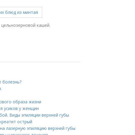
 цельнозерновой кашей.
е болезнь?
А
ового образа жизни
ия усиков у женщин
бой. Виды эпиляции верхней губы
нкреатит острый
 на лазерную эпиляцию верхней губы
ипы наружного лечения