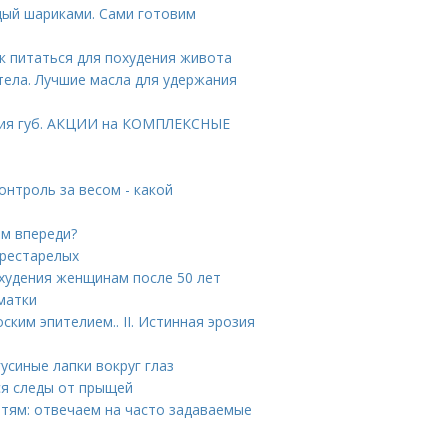
дый шариками. Сами готовим
к питаться для похудения живота
тела. Лучшие масла для удержания
ния губ. АКЦИИ на КОМПЛЕКСНЫЕ
онтроль за весом - какой
ам впереди?
престарелых
охудения женщинам после 50 лет
матки
ким эпителием.. II. Истинная эрозия
гусиные лапки вокруг глаз
ся следы от прыщей
етям: отвечаем на часто задаваемые