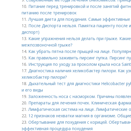
10.
Питание перед тренировкой и после занятий фит
питанию после тренировок
11.
Лучшая диета для похудения. Самые эффективные 
12.
После Диспорта нельзя. Памятка пациенту после 
диспорт)
13.
Какие упражнения нельзя делать при грыже. Каки
межпозвоночной грыже?
14.
Как убрать пятна после прыщей на лице. Популяр
15.
Как правильно заживить пирсинг пупка. Пирсинг п
16.
Инструкция по уходу за проколом крыла носа Saint 
17.
Диагностика наличия хеликобактер пилори. Как уз
хеликобактер пилори?
18.
Дыхательный тест для диагностики Helicobacter py
и его виды
19.
Заложенность носа с насморком. Причины появле
20.
Препараты для лечения почек. Клиническая фарм
21.
Лимфатическая система на лице. Лимфатические 
22.
12 признаков нехватки магния в организме. Общи
23.
Обертывание для похудения с корицей. Обертыван
эффективная процедура похудения