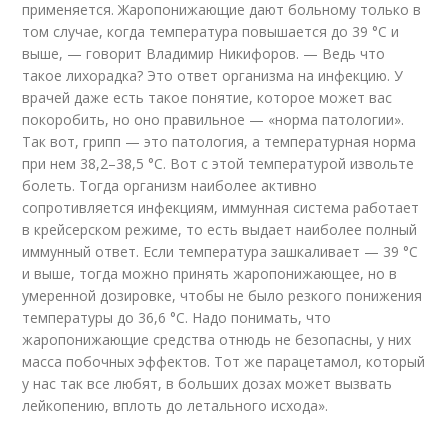
применяется. Жаропонижающие дают больному только в
том случае, когда температура повышается до 39 °С и
выше, — говорит Владимир Никифоров. — Ведь что
такое лихорадка? Это ответ организма на инфекцию. У
врачей даже есть такое понятие, которое может вас
покоробить, но оно правильное — «норма патологии».
Так вот, грипп — это патология, а температурная норма
при нем 38,2–38,5 °С. Вот с этой температурой извольте
болеть. Тогда организм наиболее активно
сопротивляется инфекциям, иммунная система работает
в крейсерском режиме, то есть выдает наиболее полный
иммунный ответ. Если температура зашкаливает — 39 °С
и выше, тогда можно принять жаропонижающее, но в
умеренной дозировке, чтобы не было резкого понижения
температуры до 36,6 °С. Надо понимать, что
жаропонижающие средства отнюдь не безопасны, у них
масса побочных эффектов. Тот же парацетамол, который
у нас так все любят, в больших дозах может вызвать
лейкопению, вплоть до летального исхода».