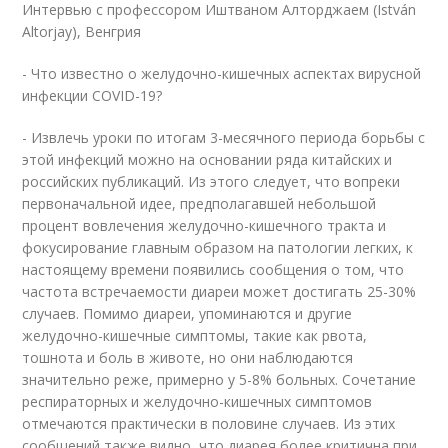
Интервью с профессором Иштваном Алторджаем (István
Altorjay), Венгрия
- Что известно о желудочно-кишечных аспектах вирусной
инфекции COVID-19?
- Извлечь уроки по итогам 3-месячного периода борьбы с
этой инфекций можно на основании ряда китайских и
российских публикаций. Из этого следует, что вопреки
первоначальной идее, предполагавшей небольшой
процент вовлечения желудочно-кишечного тракта и
фокусирование главным образом на патологии легких, к
настоящему времени появились сообщения о том, что
частота встречаемости диареи может достигать 25-30%
случаев. Помимо диареи, упоминаются и другие
желудочно-кишечные симптомы, такие как рвота,
тошнота и боль в животе, но они наблюдаются
значительно реже, примерно у 5-8% больных. Сочетание
респираторных и желудочно-кишечных симптомов
отмечаются практически в половине случаев. Из этих
сообщений также видно, что диарея более критична при