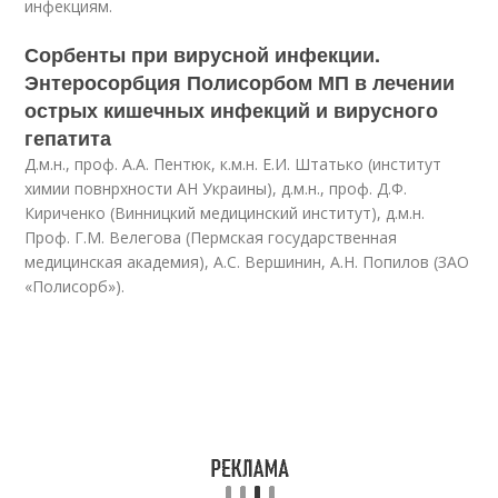
инфекциям.
Сорбенты при вирусной инфекции.
Энтеросорбция Полисорбом МП в лечении
острых кишечных инфекций и вирусного
гепатита
Д.м.н., проф. А.А. Пентюк, к.м.н. Е.И. Штатько (институт
химии повнрхности АН Украины), д.м.н., проф. Д.Ф.
Кириченко (Винницкий медицинский институт), д.м.н.
Проф. Г.М. Велегова (Пермская государственная
медицинская академия), А.С. Вершинин, А.Н. Попилов (ЗАО
«Полисорб»).