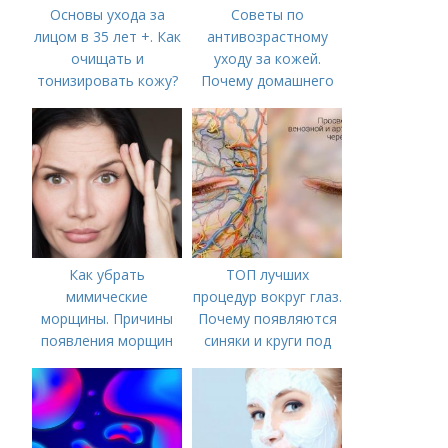
Основы ухода за
Советы по
лицом в 35 лет +. Как
антивозрастному
очищать и
уходу за кожей.
тонизировать кожу?
Почему домашнего
ухода недостаточно
Как убрать
ТОП лучших
мимические
процедур вокруг глаз.
морщины. Причины
Почему появляются
появления морщин
синяки и круги под
вокруг рта
глазами?