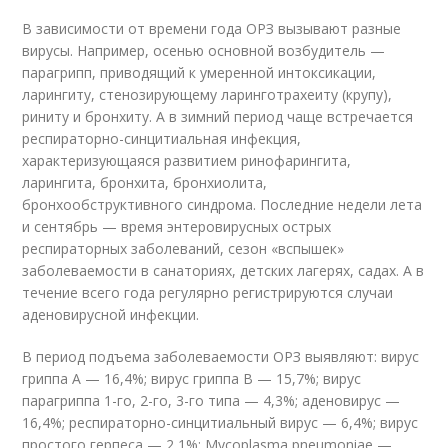
В зависимости от времени года ОРЗ вызывают разные
вирусы. Например, осенью основной возбудитель —
парагрипп, приводящий к умеренной интоксикации,
ларингиту, стенозирующему ларинготрахеиту (крупу),
риниту и бронхиту. А в зимний период чаще встречается
респираторно-синцитиальная инфекция,
характеризующаяся развитием ринофарингита,
ларингита, бронхита, бронхиолита,
бронхообструктивного синдрома. Последние недели лета
и сентябрь — время энтеровирусных острых
респираторных заболеваний, сезон «вспышек»
заболеваемости в санаториях, детских лагерях, садах. А в
течение всего года регулярно регистрируются случаи
аденовирусной инфекции.
В период подъема заболеваемости ОРЗ выявляют: вирус
гриппа А — 16,4%; вирус гриппа В — 15,7%; вирус
парагриппа 1-го, 2-го, 3-го типа — 4,3%; аденовирус —
16,4%; респираторно-синцитиальный вирус — 6,4%; вирус
простого герпеса — 2,1%; Mycoplasma pneumoniae —