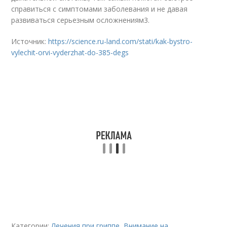
справиться с симптомами заболевания и не давая
развиваться серьезным осложнениям
3
.
Источник:
https://science.ru-land.com/stati/kak-bystro-
vylechit-orvi-vyderzhat-do-385-degs
Категории:
Лечения при гриппе
,
Внимание на