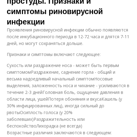
простуды. Признаки и
симптомы риновирусной
инфекции
Проявления риновирусной инфекции обычно появляются
после инкубационного периода в 12-72 часа и длятся 7-11
дней, но могут сохраняться дольше.
Признаки и симптомы включают следующее:
Сухость или раздражение носа - может быть первым
симптомомРаздражение, саднение горла - общий и
весьма надоедливый начальный симптомНосовые
выделения, заложенность носа и чихание - усиливаются в
течение 2-3 днейГоловная боль, ощущение давления в
области лица, ушейПотеря обоняния и вкусаКашель (у
30% инфицированных лиц), иногда сильный до
рвотыОсиплость голоса (у 20%
заболевших)Раздражительность или
беспокойствоЛихорадка (не всегда)
Возрастные различия заключаются в следующем: