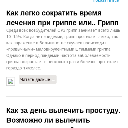
Показать все
Как легко сократить время
Простуда с
Простуда без
переохлаждением
температуры
лечения при гриппе или.. Грипп
Среди всех возбудителей ОРЗ грипп занимает всего лишь
10–15%. Когда нет эпидемии, грипп протекает легко, так
как заражение в большинстве случаев происходит
«привычными» маловирулентными штаммами гриппа.
Однако в период пандемии частота заболеваемости
гриппа возрастает в несколько раз и болезнь протекает
гораздо тяжелее.
Читать дальше →
Как за день вылечить простуду.
Возможно ли вылечить