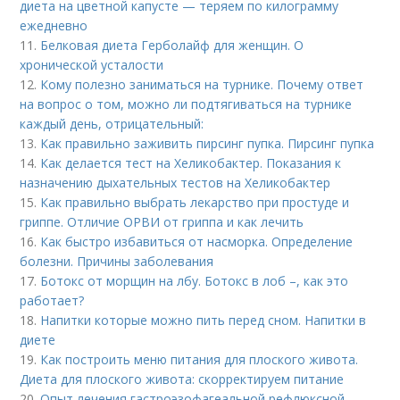
диета на цветной капусте — теряем по килограмму
ежедневно
11.
Белковая диета Герболайф для женщин. О
хронической усталости
12.
Кому полезно заниматься на турнике. Почему ответ
на вопрос о том, можно ли подтягиваться на турнике
каждый день, отрицательный:
13.
Как правильно заживить пирсинг пупка. Пирсинг пупка
14.
Как делается тест на Хеликобактер. Показания к
назначению дыхательных тестов на Хеликобактер
15.
Как правильно выбрать лекарство при простуде и
гриппе. Отличие ОРВИ от гриппа и как лечить
16.
Как быстро избавиться от насморка. Определение
болезни. Причины заболевания
17.
Ботокс от морщин на лбу. Ботокс в лоб –, как это
работает?
18.
Напитки которые можно пить перед сном. Напитки в
диете
19.
Как построить меню питания для плоского живота.
Диета для плоского живота: скорректируем питание
20.
Опыт лечения гастроэзофагеальной рефлюксной