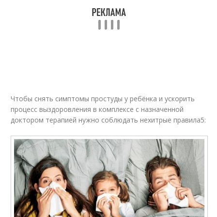
Препараты от
Простуды в домашних
простуды
условиях
Летние средства
Средства от простуды
Чтобы снять симптомы простуды у ребёнка и ускорить
процесс выздоровления в комплексе с назначенной
Ибупрофены при
доктором терапией нужно соблюдать нехитрые правила5:
Аптечные средства
простуде