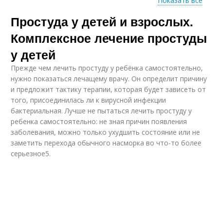
Показать все
Простуда у детей и взрослых.
Лекарства от
Ударное средство
простуды
Комплексное лечение простуды
у детей
Прежде чем лечить простуду у ребёнка самостоятельно,
Грипп от обычной
Простуда с
нужно показаться лечащему врачу. Он определит причину
простуды
переохлаждением
и предложит тактику терапии, которая будет зависеть от
того, присоединилась ли к вирусной инфекции
бактериальная. Лучше не пытаться лечить простуду у
ребенка самостоятельно: не зная причин появления
Народные средства
Грипп от простуды
заболевания, можно только ухудшить состояние или не
заметить перехода обычного насморка во что-то более
серьезное5.
Парацетамол при
Простуда без
простуде
температуры