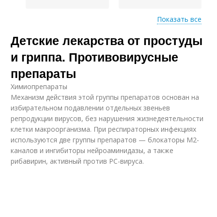
Показать все
Детские лекарства от простуды
Дети в амбулаторных
Средство от простуды
условиях
и гриппа. Противовирусные
препараты
Химиопрепараты
Похудение в
Геморрой в домашних
Механизм действия этой группы препаратов основан на
домашних условиях
условиях
избирательном подавлении отдельных звеньев
репродукции вирусов, без нарушения жизнедеятельности
клетки макроорганизма. При респираторных инфекциях
используются две группы препаратов — блокаторы М2-
каналов и ингибиторы нейроаминидазы, а также
рибавирин, активный против РС-вируса.