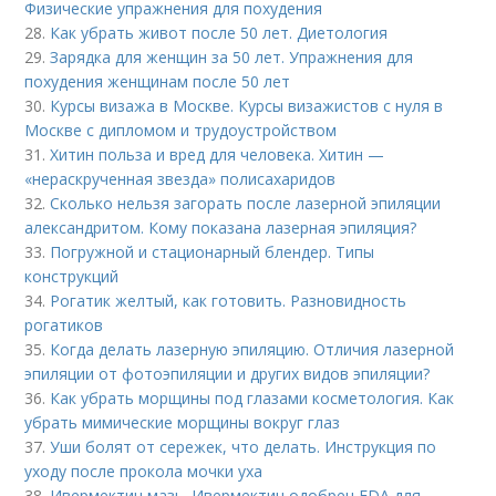
Физические упражнения для похудения
28.
Как убрать живот после 50 лет. Диетология
29.
Зарядка для женщин за 50 лет. Упражнения для
похудения женщинам после 50 лет
30.
Курсы визажа в Москве. Курсы визажистов с нуля в
Москве с дипломом и трудоустройством
31.
Хитин польза и вред для человека. Хитин —
«нераскрученная звезда» полисахаридов
32.
Сколько нельзя загорать после лазерной эпиляции
александритом. Кому показана лазерная эпиляция?
33.
Погружной и стационарный блендер. Типы
конструкций
34.
Рогатик желтый, как готовить. Разновидность
рогатиков
35.
Когда делать лазерную эпиляцию. Отличия лазерной
эпиляции от фотоэпиляции и других видов эпиляции?
36.
Как убрать морщины под глазами косметология. Как
убрать мимические морщины вокруг глаз
37.
Уши болят от сережек, что делать. Инструкция по
уходу после прокола мочки уха
38.
Ивермектин мазь. Ивермектин одобрен FDA для