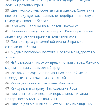
лечения розовых угрей
39.
Цвет мокко с чем сочетается в одежде. Сочетание
цветов в одежде: как правильно подобрать цветовую
гамму для своего образа?
40.
В 50 жизнь только начинается. Похожие:
41.
Прыщики на лице о чем говорят. Карта прыщей на
лице и внутренние причины появления акне
42.
Правило трех у в семейной жизни. 3 правила
счастливого брака
43.
Мудрые поговорки востока. Восточные мудрости о
жизни
44.
Чай с медом и лимоном вред и польза и вред. Лимон с
медом: польза и возможный вред
45.
История похудения Светланы Ахтаровой меню.
ПОХУДЕНИЕ СВЕТЛАНЫ АХТАРОВОЙ
46.
Как подкачать мышцы спины. Анатомия
47.
Как худели в старину. Так худели на Руси
48.
Причины потери веса при нормальном питании.
Потеря веса у мужчин: причины
49.
Платье для женщин за 50 стройных и выглядящих