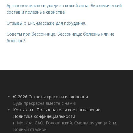
Аргановое масло в уходе за кожей лица. Биохимический
состав и полезные свойства
Отзывы о LPG-массаже для похудения.
Советы при бессоннице. Бессонница: болезнь или не
болезнь?
© 2026 Секреты красоты и здоровья
Будь прекрасна вместе с нами!
Контакты
Пользовательское соглашение
Политика конфидециальности
г. Москва, САО, Головинский, Смольная улица 2, м.
Водный стадион