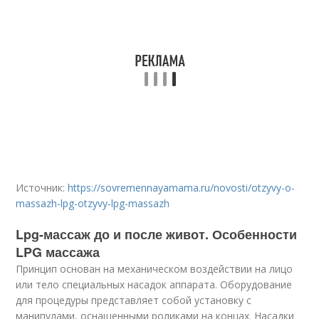
Источник:
https://sovremennayamama.ru/novosti/otzyvy-o-
massazh-lpg-otzyvy-lpg-massazh
Lpg-массаж до и после живот. Особенности
LPG массажа
Принцип основан на механическом воздействии на лицо
или тело специальных насадок аппарата. Оборудование
для процедуры представляет собой установку с
манипулами, оснащенными роликами на концах. Насадки