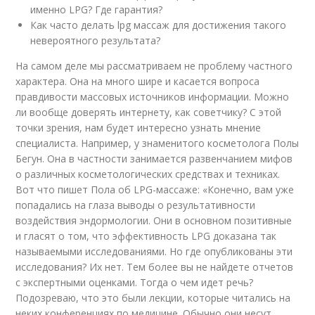
именно LPG? Где гарантия?
Как часто делать lpg массаж для достижения такого
невероятного результата?
На самом деле мы рассматриваем не проблему частного
характера. Она на много шире и касается вопроса
правдивости массовых источников информации. Можно
ли вообще доверять интернету, как советчику? С этой
точки зрения, нам будет интересно узнать мнение
специалиста. Например, у знаменитого косметолога Полы
Бегун. Она в частности занимается развенчанием мифов
о различных косметологических средствах и техниках.
Вот что пишет Пола об LPG-массаже: «Конечно, вам уже
попадались на глаза выводы о результативности
воздействия эндормологии. Они в основном позитивные
и гласят о том, что эффективность LPG доказана так
называемыми исследованиями. Но где опубликованы эти
исследования? Их нет. Тем более вы не найдете отчетов
с экспертными оценками. Тогда о чем идет речь?
Подозреваю, что это были лекции, которые читались на
неких конференциях по медицине. Обычно они несут