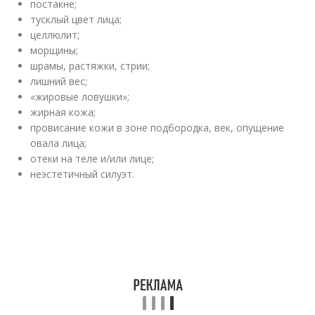
постакне;
тусклый цвет лица;
целлюлит;
морщины;
шрамы, растяжки, стрии;
лишний вес;
«жировые ловушки»;
жирная кожа;
провисание кожи в зоне подбородка, век, опущение
овала лица;
отеки на теле и/или лице;
неэстетичный силуэт.