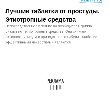
Показать все
Лучшие таблетки от простуды.
Средства от простуды
Аптечные средства
Этиотропные средства
Непосредственное влияние на возбудителя гриппа
оказывают этиотропные средства. Они снижают
активность вируса и приводят к его гибели. Наиболее
эффективными лекарствами являются: