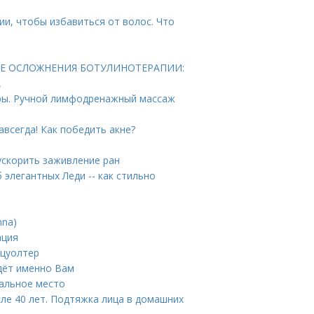
ии, чтобы избавиться от волос. Что
КИЕ ОСЛОЖНЕНИЯ БОТУЛИНОТЕРАПИИ:
А
ры. Ручной лимфодренажный массаж
авсегда! Как победить акне?
ускорить заживление ран
 элегантных Леди -- как стильно
nna)
ация
тцуолтер
йдёт именно Вам
пальное место
сле 40 лет. Подтяжка лица в домашних