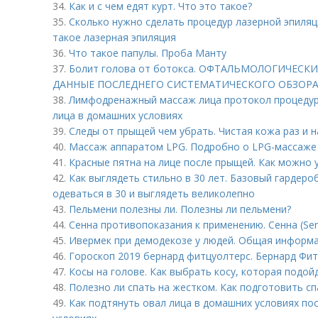
34.
Как и с чем едят курт. Что это такое?
35.
Сколько нужно сделать процедур лазерной эпиляц
такое лазерная эпиляция
36.
Что такое папулы. Проба Манту
37.
Болит голова от ботокса. ОФТАЛЬМОЛОГИЧЕС
ДАННЫЕ ПОСЛЕДНЕГО СИСТЕМАТИЧЕСКОГО ОБЗОР
38.
Лимфодренажный массаж лица протокол процеду
лица в домашних условиях
39.
Следы от прыщей чем убрать. Чистая кожа раз и н
40.
Массаж аппаратом LPG. Подробно о LPG-массаже
41.
Красные пятна на лице после прыщей. Как можно 
42.
Как выглядеть стильно в 30 лет. Базовый гардероб
одеваться в 30 и выглядеть великолепно
43.
Пельмени полезны ли. Полезны ли пельмени?
44.
Сенна противопоказания к применению. Сенна (Se
45.
Ивермек при демодекозе у людей. Общая информ
46.
Гороскоп 2019 бернард фитцуолтерс. Бернард Фи
47.
Косы на голове. Как выбрать косу, которая подо
48.
Полезно ли спать на жестком. Как подготовить с
49.
Как подтянуть овал лица в домашних условиях по