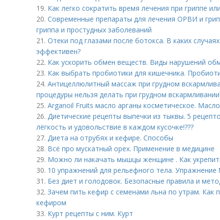
19.
Как легко сократить время лечения при гриппе или
20.
Современные препараты для лечения ОРВИ и грип
гриппа и простудных заболеваний
21.
Отеки под глазами после ботокса. В каких случаях
эффективен?
22.
Как ускорить обмен веществ. Виды нарушений обм
23.
Как выбрать пробиотики для кишечника. Пробиот
24.
Антицеллюлитный массаж при грудном вскармлива
процедуры нельзя делать при грудном вскармливании
25.
Arganoil Fruits масло арганы косметическое. Масл
26.
Диетические рецепты выпечки из тыквы. 5 рецепто
лёгкость и удовольствие в каждом кусочке!???
27.
Диета на отрубях и кефире. Способы
28.
Всё про мускатный орех. Применение в медицине
29.
Можно ли накачать мышцы женщине . Как укрепить
30.
10 упражнений для рельефного тела. Упражнение 
31.
Без диет и голодовок. Безопасные правила и мето
32.
Зачем пить кефир с семенами льна по утрам. Как 
кефиром
33.
Курт рецепты с ним. Курт