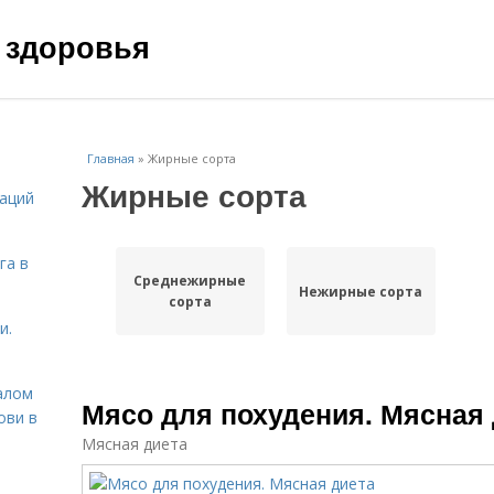
 здоровья
Главная
»
Жирные сорта
Жирные сорта
даций
га в
Среднежирные
Нежирные сорта
сорта
и.
алом
Мясо для похудения. Мясная 
ови в
Мясная диета