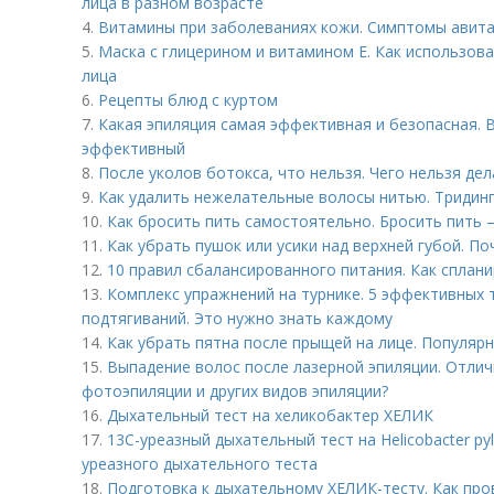
лица в разном возрасте
4.
Витамины при заболеваниях кожи. Симптомы авит
5.
Маска с глицерином и витамином Е. Как использова
лица
6.
Рецепты блюд с куртом
7.
Какая эпиляция самая эффективная и безопасная. В
эффективный
8.
После уколов ботокса, что нельзя. Чего нельзя де
9.
Как удалить нежелательные волосы нитью. Тридин
10.
Как бросить пить самостоятельно. Бросить пить 
11.
Как убрать пушок или усики над верхней губой. П
12.
10 правил сбалансированного питания. Как сплан
13.
Комплекс упражнений на турнике. 5 эффективных 
подтягиваний. Это нужно знать каждому
14.
Как убрать пятна после прыщей на лице. Популяр
15.
Выпадение волос после лазерной эпиляции. Отлич
фотоэпиляции и других видов эпиляции?
16.
Дыхательный тест на хеликобактер ХЕЛИК
17.
13С-уреазный дыхательный тест на Helicobacter pyl
уреазного дыхательного теста
18.
Подготовка к дыхательному ХЕЛИК-тесту. Как про