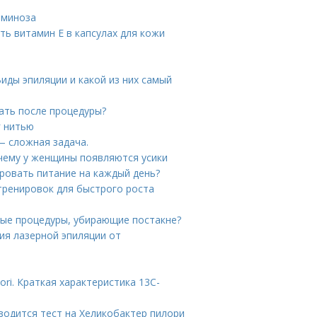
аминоза
ть витамин E в капсулах для кожи
иды эпиляции и какой из них самый
лать после процедуры?
г нитью
— сложная задача.
очему у женщины появляются усики
ировать питание на каждый день?
тренировок для быстрого роста
ные процедуры, убирающие постакне?
ия лазерной эпиляции от
ori. Краткая характеристика 13С-
водится тест на Хеликобактер пилори