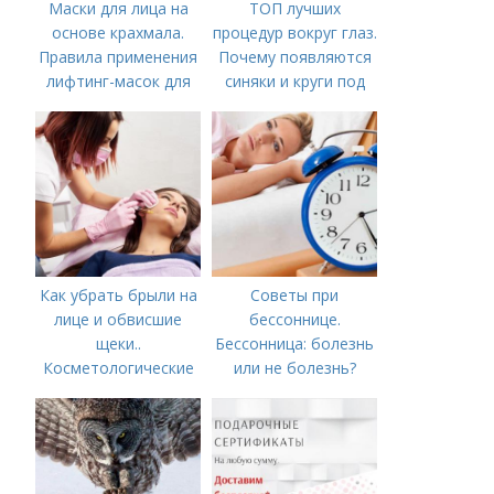
Маски для лица на
ТОП лучших
основе крахмала.
процедур вокруг глаз.
Правила применения
Почему появляются
лифтинг-масок для
синяки и круги под
лица из крахмала
глазами?
Как убрать брыли на
Советы при
лице и обвисшие
бессоннице.
щеки..
Бессонница: болезнь
Косметологические
или не болезнь?
процедуры