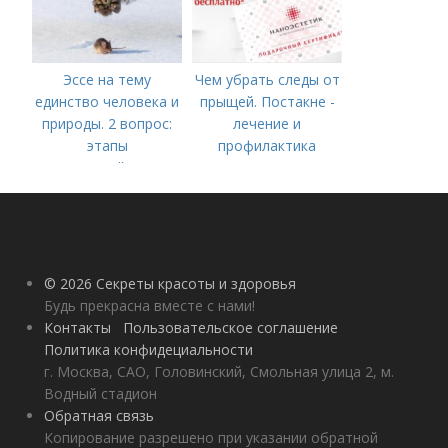
Эссе на тему
Чем убрать следы от
единство человека и
прыщей. Постакне -
природы. 2 вопрос:
лечение и
этапы
профилактика
взаимодействия
природного и
социального бытия
человека.
© 2026 Секреты красоты и здоровья
Будь прекрасна вместе с нами!
Контакты
Пользовательское соглашение
Политика конфидециальности
г. Москва, САО, Головинский, Смольная улица 2, м.
Водный стадион
Обратная связь
Копирование разрешено при указании обратной