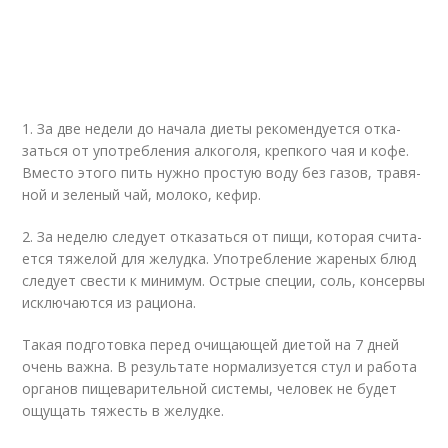
1. За две неде­ли до нача­ла дие­ты реко­мен­ду­ет­ся отка­
зать­ся от упо­треб­ле­ния алко­го­ля, креп­ко­го чая и кофе.
Вме­сто это­го пить нуж­но про­стую воду без газов, тра­вя­
ной и зеле­ный чай, моло­ко, кефир.
2. За неде­лю сле­ду­ет отка­зать­ся от пищи, кото­рая счи­та­
ет­ся тяже­лой для желуд­ка. Упо­треб­ле­ние жаре­ных блюд
сле­ду­ет све­сти к мини­мум. Ост­рые спе­ции, соль, кон­сер­вы
исклю­ча­ют­ся из раци­о­на.
Такая под­го­тов­ка перед очи­ща­ю­щей дие­той на 7 дней
очень важ­на. В резуль­та­те нор­ма­ли­зу­ет­ся стул и рабо­та
орга­нов пище­ва­ри­тель­ной систе­мы, чело­век не будет
ощу­щать тяжесть в желуд­ке.