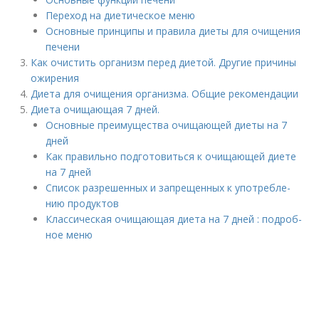
Переход на диетическое меню
Основные принципы и правила диеты для очищения
печени
Как очистить организм перед диетой. Другие причины
ожирения
Диета для очищения организма. Общие рекомендации
Диета очищающая 7 дней.
Основ­ные пре­иму­ще­ства очи­ща­ю­щей дие­ты на 7
дней
Как пра­виль­но под­го­то­вить­ся к очи­ща­ю­щей дие­те
на 7 дней
Спи­сок раз­ре­шен­ных и запре­щен­ных к упо­треб­ле­
нию про­дук­тов
Клас­си­че­ская очи­ща­ю­щая дие­та на 7 дней : подроб­
ное меню