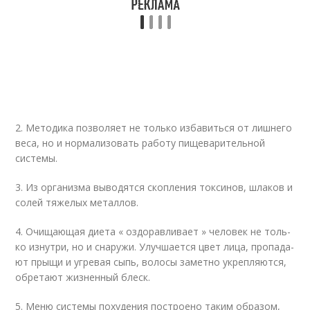
2. Мето­ди­ка поз­во­ля­ет не толь­ко изба­вить­ся от лиш­не­го
веса, но и нор­ма­ли­зо­вать рабо­ту пище­ва­ри­тель­ной
систе­мы.
3. Из орга­низ­ма выво­дят­ся скоп­ле­ния ток­си­нов, шла­ков и
солей тяже­лых метал­лов.
4. Очи­ща­ю­щая дие­та « оздо­рав­ли­ва­ет » чело­век не толь­
ко изнут­ри, но и сна­ру­жи. Улуч­ша­ет­ся цвет лица, про­па­да­
ют пры­щи и угре­вая сыпь, воло­сы замет­но укреп­ля­ют­ся,
обре­та­ют жиз­нен­ный блеск.
5. Меню систе­мы поху­де­ния постро­е­но таким обра­зом,