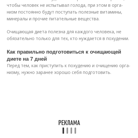
что­бы чело­век не испы­ты­вал голо­да, при этом в орга­
низм посто­ян­но будут посту­пать полез­ные вита­ми­ны,
мине­ра­лы и про­чие пита­тель­ные веще­ства.
Очи­ща­ю­щая дие­та полез­на для каж­до­го чело­ве­ка, не
обя­за­тель­но толь­ко для тех, кто нуж­да­ет­ся в поху­де­нии.
Как пра­виль­но под­го­то­вить­ся к очи­ща­ю­щей
дие­те на 7 дней
Перед тем, как при­сту­пить к поху­де­нию и очи­ще­нию орга­
низ­му, нуж­но зара­нее хоро­шо себя под­го­то­вить.