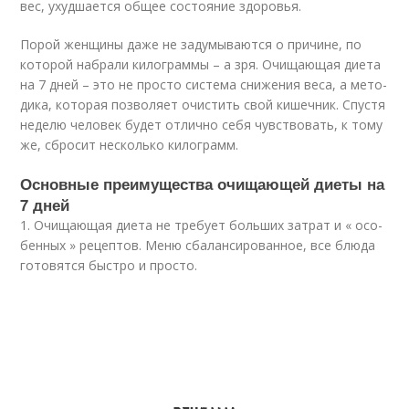
вес, ухуд­ша­ет­ся общее состо­я­ние здо­ро­вья.
Порой жен­щи­ны даже не заду­мы­ва­ют­ся о при­чине, по
кото­рой набра­ли кило­грам­мы – а зря. Очи­ща­ю­щая дие­та
на 7 дней – это не про­сто систе­ма сни­же­ния веса, а мето­
ди­ка, кото­рая поз­во­ля­ет очи­стить свой кишеч­ник. Спу­стя
неде­лю чело­век будет отлич­но себя чув­ство­вать, к тому
же, сбро­сит несколь­ко кило­грамм.
Основ­ные пре­иму­ще­ства очи­ща­ю­щей дие­ты на
7 дней
1. Очи­ща­ю­щая дие­та не тре­бу­ет боль­ших затрат и « осо­
бен­ных » рецеп­тов. Меню сба­лан­си­ро­ван­ное, все блю­да
гото­вят­ся быст­ро и про­сто.