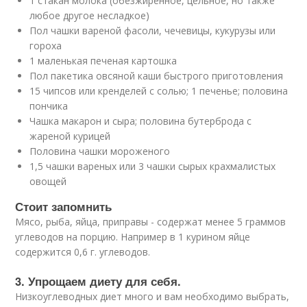
1 стакан молока (обезжиренное, цельное, но также
любое другое несладкое)
Пол чашки вареной фасоли, чечевицы, кукурузы или
гороха
1 маленькая печеная картошка
Пол пакетика овсяной каши быстрого приготовления
15 чипсов или кренделей с солью; 1 печенье; половина
пончика
Чашка макарон и сыра; половина бутерброда с
жареной курицей
Половина чашки мороженого
1,5 чашки вареных или 3 чашки сырых крахмалистых
овощей
Стоит запомнить
Мясо, рыба, яйца, приправы - содержат менее 5 граммов
углеводов на порцию. Например в 1 курином яйце
содержится 0,6 г. углеводов.
3. Упрощаем диету для себя.
Низкоуглеводных диет много и вам необходимо выбрать,