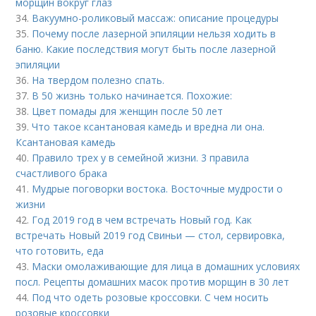
морщин вокруг глаз
34.
Вакуумно-роликовый массаж: описание процедуры
35.
Почему после лазерной эпиляции нельзя ходить в
баню. Какие последствия могут быть после лазерной
эпиляции
36.
На твердом полезно спать.
37.
В 50 жизнь только начинается. Похожие:
38.
Цвет помады для женщин после 50 лет
39.
Что такое ксантановая камедь и вредна ли она.
Ксантановая камедь
40.
Правило трех у в семейной жизни. 3 правила
счастливого брака
41.
Мудрые поговорки востока. Восточные мудрости о
жизни
42.
Год 2019 год в чем встречать Новый год. Как
встречать Новый 2019 год Свиньи — стол, сервировка,
что готовить, еда
43.
Маски омолаживающие для лица в домашних условиях
посл. Рецепты домашних масок против морщин в 30 лет
44.
Под что одеть розовые кроссовки. С чем носить
розовые кроссовки