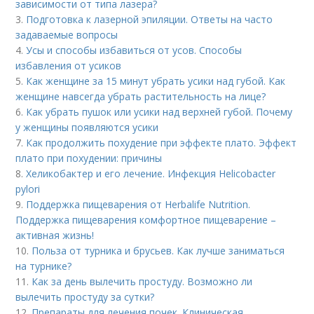
зависимости от типа лазера?
3.
Подготовка к лазерной эпиляции. Ответы на часто
задаваемые вопросы
4.
Усы и способы избавиться от усов. Способы
избавления от усиков
5.
Как женщине за 15 минут убрать усики над губой. Как
женщине навсегда убрать растительность на лице?
6.
Как убрать пушок или усики над верхней губой. Почему
у женщины появляются усики
7.
Как продолжить похудение при эффекте плато. Эффект
плато при похудении: причины
8.
Хеликобактер и его лечение. Инфекция Helicobacter
pylori
9.
Поддержка пищеварения от Herbalife Nutrition.
Поддержка пищеварения комфортное пищеварение –
активная жизнь!
10.
Польза от турника и брусьев. Как лучше заниматься
на турнике?
11.
Как за день вылечить простуду. Возможно ли
вылечить простуду за сутки?
12.
Препараты для лечения почек. Клиническая