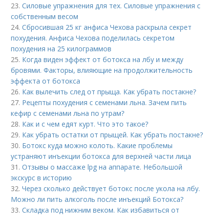
23.
Силовые упражнения для тех. Силовые упражнения с
собственным весом
24.
Сбросившая 25 кг анфиса Чехова раскрыла секрет
похудения. Анфиса Чехова поделилась секретом
похудения на 25 килограммов
25.
Когда виден эффект от ботокса на лбу и между
бровями. Факторы, влияющие на продолжительность
эффекта от ботокса
26.
Как вылечить след от прыща. Как убрать постакне?
27.
Рецепты похудения с семенами льна. Зачем пить
кефир с семенами льна по утрам?
28.
Как и с чем едят курт. Что это такое?
29.
Как убрать остатки от прыщей. Как убрать постакне?
30.
Ботокс куда можно колоть. Какие проблемы
устраняют инъекции ботокса для верхней части лица
31.
Отзывы о массаже lpg на аппарате. Небольшой
экскурс в историю
32.
Через сколько действует ботокс после укола на лбу.
Можно ли пить алкоголь после инъекций Ботокса?
33.
Складка под нижним веком. Как избавиться от