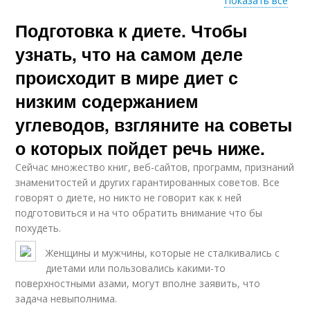
Показать все
Подготовка к диете. Чтобы
Диета для очищения
Рисовая диета
узнать, что на самом деле
происходит в мире диет с
низким содержанием
Диета по возрасту
Рисовые диеты
углеводов, взгляните на советы
о которых пойдет речь ниже.
Сейчас множество книг, веб-сайтов, программ, признаний
знаменитостей и других гарантированных советов. Все
говорят о диете, но никто не говорит как к ней
подготовиться и на что обратить внимание что бы
похудеть.
Женщины и мужчины, которые не сталкивались с
диетами или пользовались какими-то
поверхностными азами, могут вполне заявить, что
задача невыполнима.