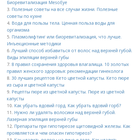
Биоревитализация MesoEye
3.
Полезные советы на все случаи жизни. Полезные
советы по кухне
4.
Вода для пользы тела. Ценная польза воды для
организма
5.
Плазмолифтинг или биоревитализация, что лучше.
Инъекционные методики
6.
Лучший способ избавиться от волос над верхней губой.
Виды эпиляции верхней губы
7.
8 правил сохранения здоровья влагалища. 10 золотых
правил женского здоровья: рекомендации гинеколога
8.
30 лучших рецептов Кето цветной капусты. Кето пюре
из сыра и цветной капусты
9.
Рецепты пюре из цветной капусты. Пюре из цветной
капусты
10.
Как убрать вдовий горд. Как убрать вдовий горб?
11.
Нужно ли удалять волосики над верхней губой.
Лазерная эпиляция верхней губы
12.
Препараты при гипотиреозе щитовидной железы. Как
проявляется и чем опасен гипотиреоз?
13.
Как удалить волосы на лице и теле. Как удалить