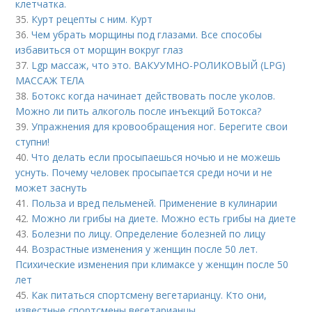
клетчатка.
35.
Курт рецепты с ним. Курт
36.
Чем убрать морщины под глазами. Все способы
избавиться от морщин вокруг глаз
37.
Lgp массаж, что это. ВАКУУМНО-РОЛИКОВЫЙ (LPG)
МАССАЖ ТЕЛА
38.
Ботокс когда начинает действовать после уколов.
Можно ли пить алкоголь после инъекций Ботокса?
39.
Упражнения для кровообращения ног. Берегите свои
ступни!
40.
Что делать если просыпаешься ночью и не можешь
уснуть. Почему человек просыпается среди ночи и не
может заснуть
41.
Польза и вред пельменей. Применение в кулинарии
42.
Можно ли грибы на диете. Можно есть грибы на диете
43.
Болезни по лицу. Определение болезней по лицу
44.
Возрастные изменения у женщин после 50 лет.
Психические изменения при климаксе у женщин после 50
лет
45.
Как питаться спортсмену вегетарианцу. Кто они,
известные спортсмены вегетарианцы