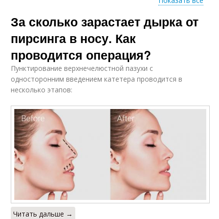
Показать все
За сколько зарастает дырка от
Рекомендации к
лечению
пирсинга в носу. Как
проводится операция?
Пунктирование верхнечелюстной пазухи с
односторонним введением катетера проводится в
несколько этапов:
Читать дальше →