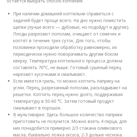
остается выбрать способ копчения:
При наличии домашней коптильни справиться с
задачей будет проще всего. На дно нужно поместить
щепки (лучше всего — дубовые, но подойдут и другие).
Плоды разрезают пополам, очищают от семечек и
коптят в течение трех суток. Для того, чтобы
половинки проходили обработку равномерно, их
периодически нужно поворачивать другим боком
кверху. Температура коптильного процесса должна
составлять 70°С, не выше. Готовый сушеный перец
нарезают кусочками и смалывают.
Если имеется гриль, то можно коптить паприку на
углях. Перец, разрезанный пополам, раскладывают на
решетке. Коптить перец нужно долго, поддерживая
температуру в 50-60 °С. Затем готовый продукт
смалывают в порошок.
В мультиварке. Здесь большое количество паприки
приготовить не получится. Можно взять 4 перца, для
них понадобится примерно 2/3 стакана оливкового
масла, буквально ложка уксуса, 2-3 дольки чеснока.