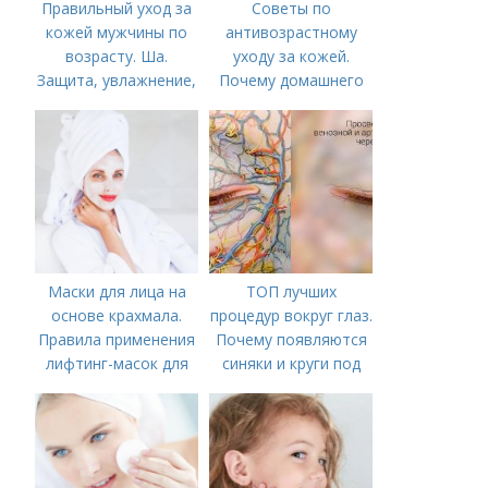
Правильный уход за
Советы по
кожей мужчины по
антивозрастному
возрасту. Ша.
уходу за кожей.
Защита, увлажнение,
Почему домашнего
питание
ухода недостаточно
Маски для лица на
ТОП лучших
основе крахмала.
процедур вокруг глаз.
Правила применения
Почему появляются
лифтинг-масок для
синяки и круги под
лица из крахмала
глазами?