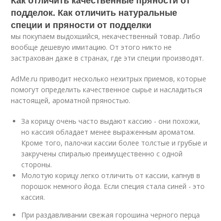
Как отличить качественные пряности от
подделок. Как отличить натуральные
специи и пряности от подделки
мы покупаем выдохшийся, некачественный товар. Либо
вообще дешевую имитацию. От этого никто не
застрахован даже в странах, где эти специи производят.
AdMe.ru приводит несколько нехитрых приемов, которые
помогут определить качественное сырье и насладиться
настоящей, ароматной пряностью.
За корицу очень часто выдают кассию - они похожи,
но кассия обладает менее выраженным ароматом.
Кроме того, палочки кассии более толстые и грубые и
закручены спиралью преимущественно с одной
стороны.
Молотую корицу легко отличить от кассии, капнув в
порошок немного йода. Если специя стала синей - это
кассия.
При раздавливании свежая горошина черного перца