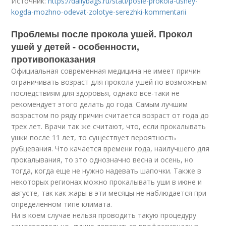
Источник:
https://dailybags.ru/stati/posle-prokola-ushey-
kogda-mozhno-odevat-zolotye-serezhki-kommentarii
Проблемы после прокола ушей. Прокол
ушей у детей - особенности,
противопоказания
Официальная современная медицина не имеет причин
ограничивать возраст для прокола ушей по возможным
последствиям для здоровья, однако все-таки не
рекомендует этого делать до года. Самым лучшим
возрастом по ряду причин считается возраст от года до
трех лет. Врачи так же считают, что, если прокалывать
ушки после 11 лет, то существует вероятность
рубцевания. Что качается времени года, наилучшего для
прокалывания, то это однозначно весна и осень, но
тогда, когда еще не нужно надевать шапочки. Также в
некоторых регионах можно прокалывать уши в июне и
августе, так как жары в эти месяцы не наблюдается при
определенном типе климата.
Ни в коем случае нельзя проводить такую процедуру