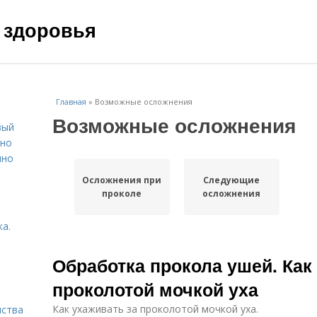
 здоровья
Главная
»
Возможные осложнения
Возможные осложнения
вый
ьно
пно
Осложнения при
Следующие
проколе
осложнения
а.
Обработка прокола ушей. Как
проколотой мочкой уха
Как ухаживать за проколотой мочкой уха.
нства