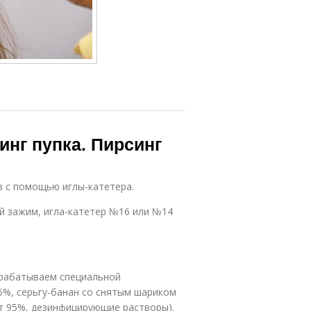
инг пупка. Пирсинг
в с помощью иглы-катетера.
й зажим, игла-катетер №16 или №14
брабатываем специальной
5%, серьгу-банан со снятым шариком
рт 95%, дезинфицирующие растворы).