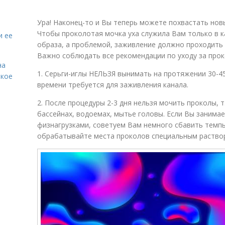
Ура! Наконец-то и Вы теперь можете похвастать нов
Чтобы проколотая мочка уха служила Вам только в 
и ее
образа, а проблемой, заживление должно проходить 
Важно соблюдать все рекомендации по уходу за про
на
1. Серьги-иглы НЕЛЬЗЯ вынимать на протяжении 30-45
акое
времени требуется для заживления канала.
2. После процедуры 2-3 дня нельзя мочить проколы, т
бассейнах, водоемах, мытье головы. Если Вы занима
физнагрузками, советуем Вам немного сбавить темпы
обрабатывайте места проколов специальным раствор