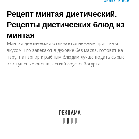
Показать все
Рецепт минтая диетический.
Диетический минтай
Минтай с овощами
Рецепты диетических блюд из
минтая
Минтай диетический отличается нежным приятным
Минтай в
Минтай со шпиком
вкусом. Его запекают в духовке без масла, готовят на
мультиварке
пару. На гарнир к рыбным блюдам лучше подать сырые
или тушеные овощи, легкий соус из йогурта.
Минтай для
Минтай на пару
похудения
Минтай на сковороде
Запеченный минтай