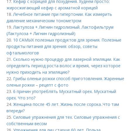
17.
Кефир с корицей для похудения. Худеем просто:
жиросжигающий кефир с ароматной корицей
18.
Лечебное питание при гипертонии. Как измерить
давление механическим тонометром
19.
Лактулоза + Лигнин гидролизный. Лактофильтрум
(Лактулоза + Лигнин гидролизный)
20.
10 САМЫХ полезных продуктов для зрения. Полезные
продукты питания для зрения: обзор, советы
офтальмологов
21.
Сколько нужно процедур для лазерной эпиляции. Как
определить период роста волос и время, через которое
нужно приходить на эпиляцию?
22.
Грибы оленьи рожки способ приготовления. Жаренные
оленьи рожки – рецепт с фото
23.
6 причин употреблять Мускатный орех. Мускатный
орех. Что это?
24.
Женщина после 45 лет. Жизнь после сорока..Что там
впереди?
25.
Силовые упражнения для тех. Силовые упражнения с
собственным весом
26.
Упражнения для лиц старше 60 лет. Польза