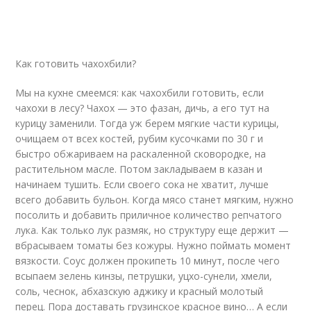
Как готовить чахохбили?
Мы на кухне смеемся: как чахохбили готовить, если
чахохи в лесу? Чахох — это фазан, дичь, а его тут на
курицу заменили. Тогда уж берем мягкие части курицы,
очищаем от всех костей, рубим кусочками по 30 г и
быстро обжариваем на раскаленной сковородке, на
растительном масле. Потом закладываем в казан и
начинаем тушить. Если своего сока не хватит, лучше
всего добавить бульон. Когда мясо станет мягким, нужно
посолить и добавить приличное количество репчатого
лука. Как только лук размяк, но структуру еще держит —
вбрасываем томаты без кожуры. Нужно поймать момент
вязкости. Соус должен прокипеть 10 минут, после чего
всыпаем зелень кинзы, петрушки, уцхо-сунели, хмели,
соль, чеснок, абхазскую аджику и красный молотый
перец. Пора доставать грузинское красное вино… А если