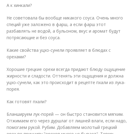
А к хинкали?
Не советовала бы вообще никакого соуса. Очень много
специй уже заложено в фарш, а если фарш этот
разбавлять не водой, а бульоном, вкус и аромат будут
потрясающие и без соуса.
Какие свойства уцхо-сунели проявляет в блюдах с
орехами?
Хорошие грецкие орехи всегда придают блюду ощущение
жирности и сладости. Оттенять эти ощущения и должна
уцхо-сунели, как это происходит в рецепте пхали из лука-
порея.
Как готовят пхали?
Бланшируем лук-порей — он быстро становится мягким.
Отжимаем его через дуршлаг от лишней влаги, если надо,
помогаем рукой. Рубим. Добавляем молотый грецкий
орех по принципу "орехов много не бывает". Теперь