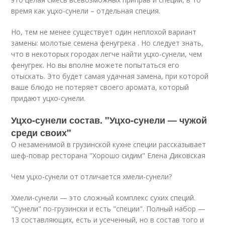
время как уцхо-сунели – отдельная специя.
Но, тем не менее существует один неплохой вариант
замены: молотые семена фенугрека . Но следует знать,
что в некоторых городах легче найти уцхо-сунели, чем
фенугрек. Но вы вполне можете попытаться его
отыскать. Это будет самая удачная замена, при которой
ваше блюдо не потеряет своего аромата, который
придают уцхо-сунели.
Уцхо-сунели состав. "Уцхо-сунели — чужой
среди своих"
О незаменимой в грузинской кухне специи рассказывает
шеф-повар ресторана "Хорошо сидим" Елена Диковская
Чем уцхо-сунели от отличается хмели-сунели?
Хмели-сунели — это сложный комплекс сухих специй.
"Сунели" по-грузински и есть "специи". Полный набор —
13 составляющих, есть и усеченный, но в состав того и