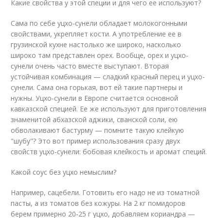
Какие свойства у этой специи и для чего ее используют?
Сама по себе уцхо-сунели обладает молокогонными
свойствами, укрепляет кости. А употребление ее в
грузинской кухне настолько же широко, насколько
широко там представлен орех. Вообще, орех и уцхо-
сунели очень часто вместе выступают. Вторая
устойчивая комбинация — сладкий красный перец и уцхо-
сунели. Сама она горькая, вот ей такие партнеры и
нужны. Уцхо-сунели в Европе считается основной
кавказской специей. Ее же используют для приготовления
знаменитой абхазской аджики, сванской соли, ею
обволакивают бастурму — помните такую клейкую
"шубу"? Это вот пример использования сразу двух
свойств уцхо-сунели: бобовая клейкость и аромат специй.
Какой соус без уцхо немыслим?
Например, сацебели. Готовить его надо не из томатной
пасты, а из томатов без кожуры. На 2 кг помидоров
берем примерно 20-25 г уцхо, добавляем кориандра —