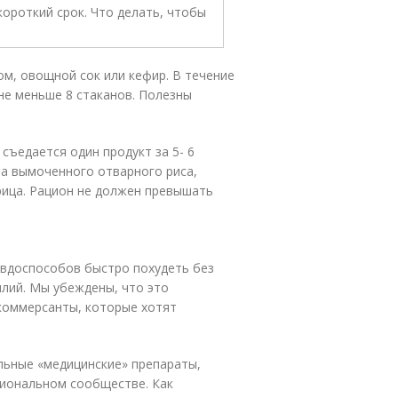
м, овощной сок или кефир. В течение
 не меньше 8 стаканов. Полезны
съедается один продукт за 5- 6
ана вымоченного отварного риса,
урица. Рацион не должен превышать
вдоспособов быстро похудеть без
илий. Мы убеждены, что это
коммерсанты, которые хотят
ельные «медицинские» препараты,
иональном сообществе. Как