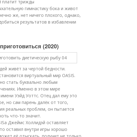
й платит трижды
дыхательную гимнастику бока и живот
нечно же, нет ничего плохого, однако,
добиться результатов в избавлении
 приготовиться (2020)
юдей живёт за чертой бедности.
становится виртуальный мир OASIS.
жно стать буквально любым
чениях. Именно в этом мире
имени Уэйд Уоттс. Отец дал ему это
е, но сам парень далёк от того,
ия реальных проблем, он пытается
хоть что-то значит.
ISа Джеймс Холлидэй оставляет
то оставил внутри игры хорошо
может её отыскать, получит не только