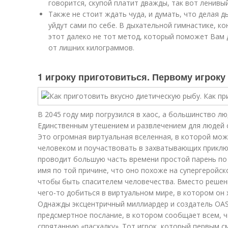
говорится, скупой платит дважды, так вот ленивы
Также не стоит ждать чуда, и думать, что делая 
уйдут сами по себе. В дыхательной гимнастике, ко
этот далеко не тот метод, который поможет Вам 
от лишних килограммов.
1 игроку приготовиться. Первому игроку
В 2045 году мир погрузился в хаос, а большинство л
Единственным утешением и развлечением для людей 
Это огромная виртуальная вселенная, в которой мо
человеком и поучаствовать в захватывающих приклю
проводит большую часть времени простой парень по 
имя по той причине, что оно похоже на супергеройско
чтобы быть спасителем человечества. Вместо решен
чего-то добиться в виртуальном мире, в котором он 
Однажды эксцентричный миллиардер и создатель OAS
предсмертное послание, в котором сообщает всем, ч
спрятанную «пасхалку». Тот игрок, который первым с