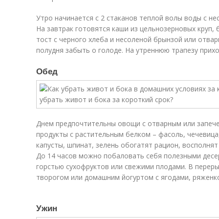
Утро начинается с 2 стаканов теплой волы воды с не
На завтрак готовятся каши из цельнозерновых круп, 
тост с черного хлеба и несоленой брынзой или отвар
полудня забыть о голоде. На утреннюю трапезу прихо
Обед
Днем предпочтительны овощи с отварным или запече
продукты с растительным белком – фасоль, чечевица,
капусты, шпинат, зелень обогатят рацион, восполнят 
До 14 часов можно побаловать себя полезными десе
горстью сухофруктов или свежими плодами. В переры
творогом или домашним йогуртом с ягодами, ряженко
Ужин