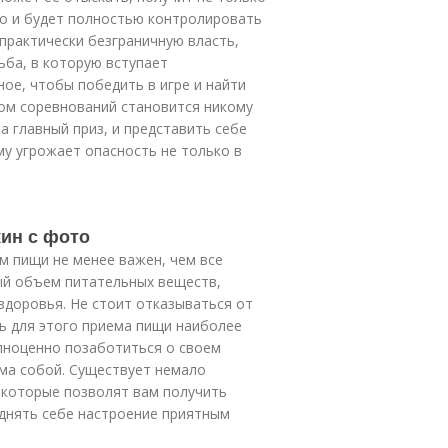
но и будет полностью контролировать
практически безграничную власть,
ьба, в которую вступает
ое, чтобы победить в игре и найти
ром соревнований становится никому
а главный приз, и представить себе
ему угрожает опасность не только в
жин с фото
м пищи не менее важен, чем все
ый объем питательных веществ,
здоровья. Не стоит отказываться от
ть для этого приема пищи наиболее
лноценно позаботиться о своем
ама собой. Существует немало
, которые позволят вам получить
однять себе настроение приятным