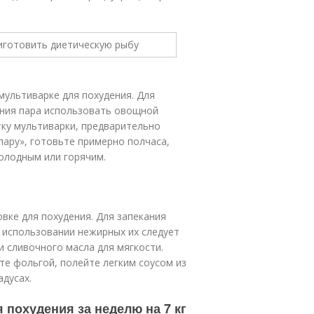
мультиварке для похудения. Для
дания пара использовать овощной
тку мультиварки, предварительно
пару», готовьте примерно полчаса,
холодным или горячим.
вке для похудения. Для запекания
и использовании нежирных их следует
 сливочного масла для мягкости.
те фольгой, полейте легким соусом из
адусах.
я похудения за неделю на 7 кг