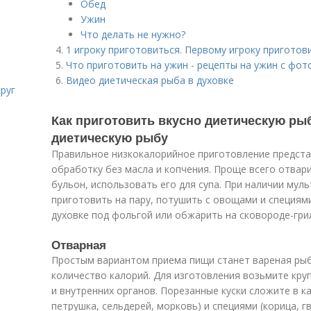
Обед
Ужин
Что делать не нужно?
1 игроку приготовиться. Первому игроку приготови
Что приготовить на ужин - рецепты на ужин с фот
Видео диетическая рыба в духовке
руг
Как приготовить вкусно диетическую рыб
диетическую рыбу
Правильное низкокалорийное приготовление предст
обработку без масла и копчения. Проще всего отвари
бульон, использовать его для супа. При наличии мул
приготовить на пару, потушить с овощами и специями
духовке под фольгой или обжарить на сковороде-грил
Отварная
Простым вариантом приема пищи станет вареная ры
количество калорий. Для изготовления возьмите кру
и внутренних органов. Порезанные куски сложите в 
петрушка, сельдерей, морковь) и специями (корица, г