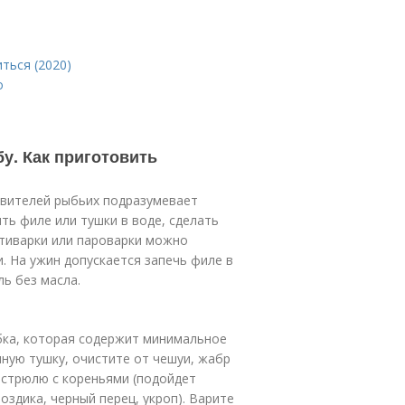
ться (2020)
о
у. Как приготовить
авителей рыбьих подразумевает
ть филе или тушки в воде, сделать
ьтиварки или пароварки можно
. На ужин допускается запечь филе в
ь без масла.
бка, которая содержит минимальное
пную тушку, очистите от чешуи, жабр
кастрюлю с кореньями (подойдет
воздика, черный перец, укроп). Варите