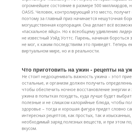
огромнейшее состояние в размере 500 миллиардов, 
OASIS. Человек, контролирующий это место, получит 
поэтому за главный приз начинается нешуточная бор
могущественная корпорация. Она делает всё возможн
«пасхальное яйцо». Но к всеобщему удивлению лиде
не известный Уэйд Уоттс. Парень, начиная бороться з
не мог, к каким последствиям это приведёт. Теперь 
виртуальном мире, но и в реальности.
Что приготовить на ужин - рецепты на у
Не стоит недооценивать важность ужина – этот прие
остальные, и организм должен получить определенн
чтобы обеспечить ночное восстановление энергии и 
ужина в попытках похудеть, куда лучше будет выбра
полезные и не слишком калорийные блюда, чтобы по
здоровье – тогда и хорошая фигура придет словно с
интересных рецептов, как простых, так и изысканных
необходимый заряд полезных веществ, и при этом п
вкусом.