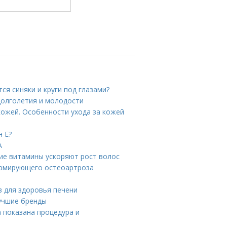
ся синяки и круги под глазами?
долголетия и молодости
кожей. Особенности ухода за кожей
н Е?
А
кие витамины ускоряют рост волос
ормирующего остеоартроза
в для здоровья печени
Лучшие бренды
а показана процедура и