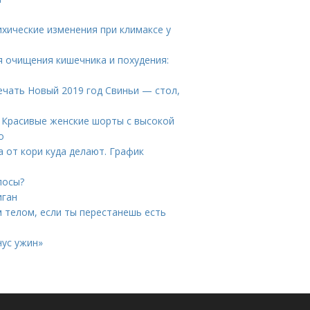
ихические изменения при климаксе у
я очищения кишечника и похудения:
речать Новый 2019 год Свиньи — стол,
. Красивые женские шорты с высокой
о
а от кори куда делают. График
лосы?
иган
м телом, если ты перестанешь есть
нус ужин»