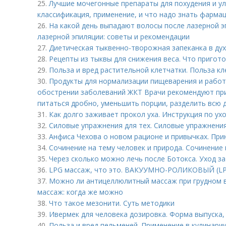
25.
Лучшие мочегонные препараты для похудения и улу
классификация, применение, и что надо знать фарма
26.
На какой день выпадают волосы после лазерной э
лазерной эпиляции: советы и рекомендации
27.
Диетическая тыквенно-творожная запеканка в ду
28.
Рецепты из тыквы для снижения веса. Что пригото
29.
Польза и вред растительной клетчатки. Польза кл
30.
Продукты для нормализации пищеварения и работ
обострении заболеваний ЖКТ Врачи рекомендуют пр
питаться дробно, уменьшить порции, разделить всю д
31.
Как долго заживает прокол уха. Инструкция по ух
32.
Силовые упражнения для тех. Силовые упражнени
33.
Анфиса Чехова о новом рационе и привычках. Пр
34.
Сочинение на тему человек и природа. Сочинение
35.
Через сколько можно лечь после Ботокса. Уход з
36.
LPG массаж, что это. ВАКУУМНО-РОЛИКОВЫЙ (L
37.
Можно ли антицеллюлитный массаж при грудном 
массаж: когда же можно
38.
Что такое мезонити. Суть методики
39.
Ивермек для человека дозировка. Форма выпуска, 
40.
Польза и вред пельменей. Применение в кулинари