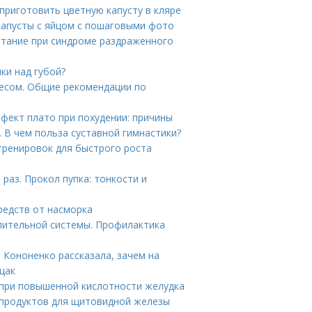
 приготовить цветную капусту в кляре
капусты с яйцом с пошаговыми фото
итание при синдроме раздраженного
ики над губой?
несом. Общие рекомендации по
фект плато при похудении: причины
. В чем польза суставной гимнастики?
тренировок для быстрого роста
раз. Прокол пупка: тонкости и
редств от насморка
лительной системы. Профилактика
 Кононенко рассказала, зачем на
щак
при повышенной кислотности желудка
 продуктов для щитовидной железы