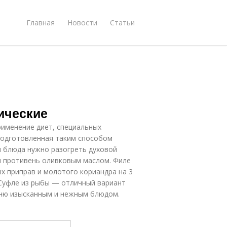
Главная
Новости
Статьи
ические
рименение диет, специальных
 Подготовленная таким способом
я блюда нужно разогреть духовой
ли противень оливковым маслом. Филе
ых приправ и молотого кориандра на 3
 Суфле из рыбы — отличный вариант
еню изысканным и нежным блюдом.