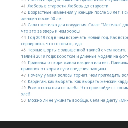
41.
Любовь в старости. Любовь до старости
42.
Возрастные изменения у женщин после 50 лет. Пс
женщин после 50 лет
43.
Салат метелка для похудения. Салат “Метелка” дл
что это за зверь и чем хорош
44.
Год 2019 год в чем встречать Новый год. Как вст
сервировка, что готовить, еда
45.
Черные шорты с завышенной талией с чем носить
талией 2019 года: короткие и длинные модели на фот
46.
Прививка от кори живая вакцина или нет. Прививк
прививок от кори и пути введения вакцины
47.
Почему у меня волосы торчат. Чем пригладить во
48.
Кардиган, как выбрать. Как выбрать женский кард
49.
Если отказаться от хлеба. Что произойдет с твои
хлеб
50.
Можно ли не ужинать вообще. Села на диету «Ми