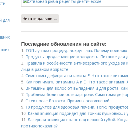
сти
Читать дальше →
й для
ашних
Последние обновления на сайте:
ашних
1.
ТОП лучших процедур вокруг глаз. Почему появляют
2.
Продукты продлевающие молодость. Питание для 
3.
Правила и особенности антивозрастного ухода за 
лица в разном возрасте
4.
Симптомы дефицита витамина E. Что такое витами
5.
Как принимать витамины А и Е. Что такое витамин 
6.
Витамины для волос от выпадения и для роста. Ка
7.
Проблема боли при остеоартрозе. Симптомы деф
8.
Отек после Ботокса. Причины осложнений
9.
10 продуктов для здоровья печени. Топ-5 продукто
10.
Какая эпиляция подойдет для тонких пушковых.. 
11.
Лазерная эпиляция волос над верхней губой. Когд
противопоказана?