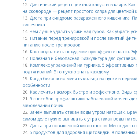
12.
Диетический рецепт цветной капусты в кляре. Как
на сковороде — рецепт простого кляра для цветной 
13.
Диета при синдроме раздраженного кишечника. П
кишечника
14.
Чем лучше удалить усики над губой. Как убрать ус
15.
Питание перед тренировкой и после занятий фит
питанию после тренировок
16.
Как продолжить похудение при эффекте плато. Эф
17.
Полезная и безопасная физкультура для суставов.
18.
Комплекс упражнений на турнике. 5 эффективных 
подтягиваний. Это нужно знать каждому
19.
Когда безопасно менять кольцо на пупке в первый 
особенности
20.
Как лечить насморк быстро и эффективно. Виды с
21.
9 способов профилактики заболеваний мочевыде
заболеваний почек
22.
Зачем выпивать стакан воды утром натощак. Врач
самом деле нужно выпивать с утра стакан воды нато
23.
Диета при повышенной кислотности. Меню диеты 
24.
5 продуктов для здоровья щитовидки. 9 полезных