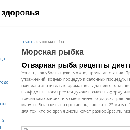
 здоровья
Главная
»
Морская рыбка
Морская рыбка
ица
Отварная рыба рецепты диет
Узнать, как убрать щеки, можно, прочитав статью. П
упражнений, водных процедур и салонных процедур.
года
приправа значительно ароматнее. Для приготовлени
шкаф до 0C. Пока греется духовка, смазать форму и
трески замариновать в смеси винного уксуса, травян
апы
минуты. Выложить на противень, запекать 25 минут.
для тех, кто во время диеты хочет разнообразить м
ой
я