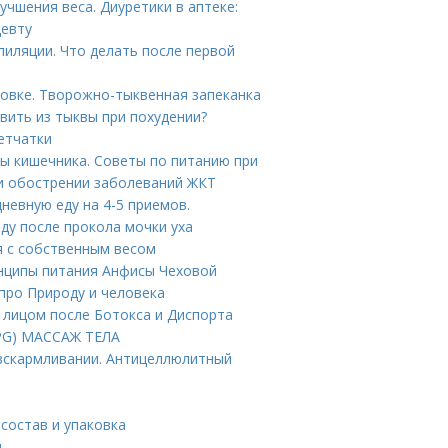
чшения веса. Диуретики в аптеке:
цевту
пиляции. Что делать после первой
ховке. Творожно-тыквенная запеканка
вить из тыквы при похудении?
етчатки
ы кишечника. Советы по питанию при
и обострении заболеваний ЖКТ
невную еду на 4-5 приемов.
оду после прокола мочки уха
я с собственным весом
инципы питания Анфисы Чеховой
 про Природу и человека
а лицом после Ботокса и Диспорта
PG) МАССАЖ ТЕЛА
вскармливании. Антицеллюлитный
состав и упаковка
и