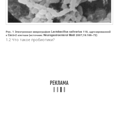
Рис. 1 Электронная микрография Lactobacillus salivarius 118, адгезированной
к Caco-2 клеткам (источник: Neurogastroenterol Motil 2007;19:166–72)
1.2 Что такое пробиотики?