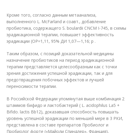
Кроме того, согласно данным метаанализа,
выполненного L. McFarland и соавт., добавление
пробиотика, содержащего S. boulardii CNCM I-745, в схемы
эрадикационной терапии, повышает эффективность
эрадикации (ОР=1,11, 95% ДИ 1,07—1,16; p .
Таким образом, с позиций доказательной медицины
назначение пробиотиков на период эрадикационной
терапии представляется целесообразным как с точки
зрения достижения успешной эрадикации, так и для
предотвращения побочных эффектов и лучшей
переносимости терапии.
В Российской Федерации упомянутая выше комбинация 2
штаммов бифидо и лактобактерий ( L. acidophilus La5 +
Bifido. lactis Bb12), доказавшая способность повышать
уровень успешной эрадикации по меньшей мере в 3 РКИ,
представлена в составе препаратов Пробиолог и
Пробиолог форте («Майоли Спиндлер», Франция),