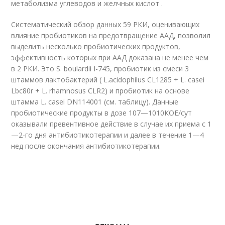
метаболизма углеводов и желчных кислот .
Систематический обзор данных 59 РКИ, оценивающих
влияние пробиотиков на предотвращение ААД, позволил
выделить несколько пробиотических продуктов,
эффективность которых при ААД доказана не менее чем
в 2 РКИ. Это S. boulardii I-745, пробиотик из смеси 3
штаммов лактобактерий ( L.acidophilus CL1285 + L. casei
Lbc80r + L. rhamnosus CLR2) и пробиотик на основе
штамма L. casei DN114001 (см. таблицу). Данные
пробиотические продукты в дозе 10
7
—10
10
КОЕ/сут
оказывали превентивное действие в случае их приема с 1
—2-го дня антибиотикотерапии и далее в течение 1—4
нед после окончания антибиотикотерапии.