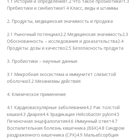
1.1 История и определения1.2 Что такое пробиотики?1.3
Пребиотики и синбиотики1.4 Класс, виды и штаммы
2. Продукты, медицинская значимость и продажа
2.1 Рыночный потенциал2.2 Медицинская значимость2.3
Обоснованность – исследования и доказательства2.4
Продукты: дозы и качество2.5 Безопасность продукта
3. Пробиотики – научные данные
3.1 Микробная экосистема и иммунитет слизистой
оболочки3.2 Механизмы действия
4. Клиническое применение
4.1 Кардиоваскулярные заболевания4.2 Рак толстой
кишки4.3 Диарея4.4 Эрадикация Helicobacter pylori4.5
Печеночная энцефалопатия4.6 Иммунный ответ4.7
Воспалительная болезнь кишечника (ВБК)4.8 Синдром
раздраженного кишечника (СРК)4.9 Мальабсорбция