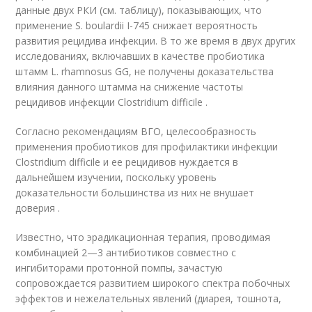
данные двух РКИ (см. таблицу), показывающих, что
применение S. boulardii I-745 снижает вероятность
развития рецидива инфекции. В то же время в двух других
исследованиях, включавших в качестве пробиотика
штамм L. rhamnosus GG, не получены доказательства
влияния данного штамма на снижение частоты
рецидивов инфекции Clostridium difficile .
Согласно рекомендациям ВГО, целесообразность
применения пробиотиков для профилактики инфекции
Clostridium difficile и ее рецидивов нуждается в
дальнейшем изучении, поскольку уровень
доказательности большинства из них не внушает
доверия .
Известно, что эрадикационная терапия, проводимая
комбинацией 2—3 антибиотиков совместно с
ингибиторами протонной помпы, зачастую
сопровождается развитием широкого спектра побочных
эффектов и нежелательных явлений (диарея, тошнота,