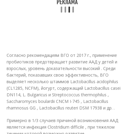
Согласно рекомендациям ВГО от 2017 г., применение
пробиотиков предотвращает развитие ААД у детей и
взрослых, уровень доказательности высокий . Среди
бактерий, показавших свою эффективность, ВГО
выделяет несколько штаммов Lactobacillus acidophilus
(CL1285, NCFM), йогурт, содержащий Lactobacillus casei
DN114, L. Bulgaricus и Streptococcus thermophilus ,
Saccharomyces boulardii CNCM I-745 , Lactobacillus
rhamnosus GG , Lactobacillus reuteri DSM 17938 и др. .
Примерно в 1/3 случаев причиной возникновения ААД
является инфекция Clostridium difficile , при тяжелом
течении которой возможно развитие