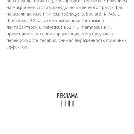
рвота, боль в животе), связанных в том числе с влиянием
на микробный состав желудочно-кишечного тракта. Как
показали данные РКИ (см. таблицу), S. boulardii I- 745, L.
rhamnosus GG, а также комбинация 2 штаммов
лактобактерий L. helveticus R52 + L. rhamnosus R11,
применяемые во время эрадикации, могут улучшать
переносимость терапии, снижая выраженность побочных
эффектов .