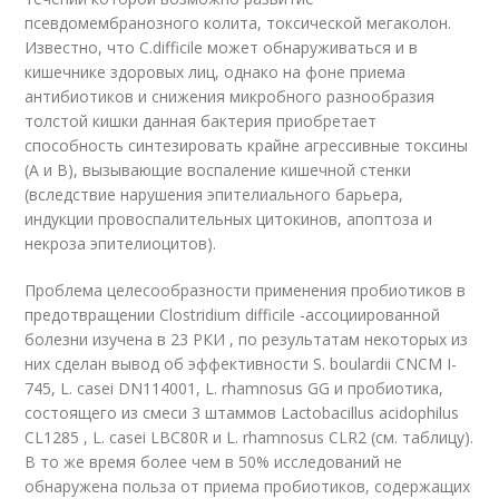
псевдомембранозного колита, токсической мегаколон.
Известно, что C.difficile может обнаруживаться и в
кишечнике здоровых лиц, однако на фоне приема
антибиотиков и снижения микробного разнообразия
толстой кишки данная бактерия приобретает
способность синтезировать крайне агрессивные токсины
(А и В), вызывающие воспаление кишечной стенки
(вследствие нарушения эпителиального барьера,
индукции провоспалительных цитокинов, апоптоза и
некроза эпителиоцитов).
Проблема целесообразности применения пробиотиков в
предотвращении Clostridium difficile -ассоциированной
болезни изучена в 23 РКИ , по результатам некоторых из
них сделан вывод об эффективности S. boulardii CNCM I-
745, L. casei DN114001, L. rhamnosus GG и пробиотика,
состоящего из смеси 3 штаммов Lactobacillus acidophilus
CL1285 , L. casei LBC80R и L. rhamnosus CLR2 (см. таблицу).
В то же время более чем в 50% исследований не
обнаружена польза от приема пробиотиков, содержащих