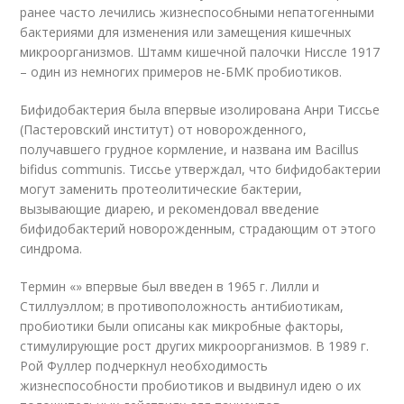
ранее часто лечились жизнеспособными непатогенными
бактериями для изменения или замещения кишечных
микроорганизмов. Штамм кишечной палочки Ниссле 1917
– один из немногих примеров не-БМК пробиотиков.
Бифидобактерия была впервые изолирована Анри Тиссье
(Пастеровский институт) от новорожденного,
получавшего грудное кормление, и названа им Bacillus
bifidus communis. Тиссье утверждал, что бифидобактерии
могут заменить протеолитические бактерии,
вызывающие диарею, и рекомендовал введение
бифидобактерий новорожденным, страдающим от этого
синдрома.
Термин «» впервые был введен в 1965 г. Лилли и
Стиллуэллом; в противоположность антибиотикам,
пробиотики были описаны как микробные факторы,
стимулирующие рост других микроорганизмов. В 1989 г.
Рой Фуллер подчеркнул необходимость
жизнеспособности пробиотиков и выдвинул идею о их