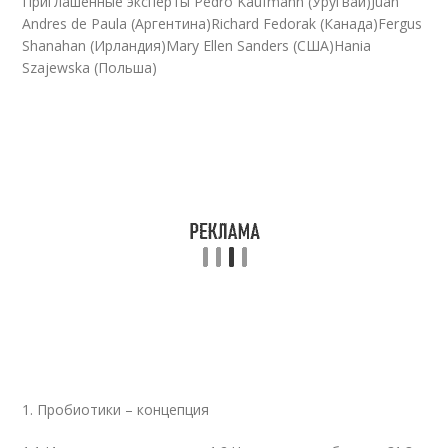
Приглашенные эксперты Pedro Kaufmann (Уругвай)Juan
Andres de Paula (Аргентина)Richard Fedorak (Канада)Fergus
Shanahan (Ирландия)Mary Ellen Sanders (США)Hania
Szajewska (Польша)
1. Пробиотики – концепция