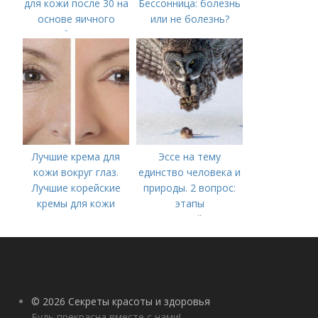
для кожи после 30 на
Бессонница: болезнь
основе яичного
или не болезнь?
белка
Лучшие крема для
Эссе на тему
кожи вокруг глаз.
единство человека и
Лучшие корейские
природы. 2 вопрос:
кремы для кожи
этапы
вокруг глаз в 2022
взаимодействия
году
природного и
социального бытия
человека.
© 2026 Секреты красоты и здоровья
Будь прекрасна вместе с нами!