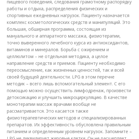
пищевого поведения, следования грамотному распорядку
работы и отдыха, распределения физических и
спортивных ежедневных нагрузок. Пациенту назначается
комплекс косметологических средств и манипуляций. Это
большая, обширная программа, состоящая из
мануального и аппаратного массажа, физиотерапии,
точно выверенного лечебного курса из антиоксидантов,
витаминов и минералов. Борьба с ожирением и
целлюлитом – не отдельная методика, а целое
направление средств и приемов. Пациенту необходимо
переосмысление, как жизненных ценностей, так и всей
своей будущей деятельности. LPG в этом перечне
методик – всего лишь вспомогательный элемент. С его
помощью можно осуществить лимфодренаж, произвести
детоксикацию и улучшить микроциркуляцию. В качестве
монотерапии массаж врачами вообще не
рассматривается. Это касается также
физиотерапевтических методов и специализированных
препаратов. Их эффективность обусловлена правильным
питанием и определенным уровнем нагрузок. Запомните –
LPG не ликвидирует жировые клетки. Он не расщепляет