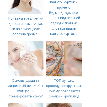
Виды одежды все.
100 и 1 вид верхней
Польза и вред гречки
одежды: полный
для организма. А так
словарь видов
ли на самом деле
пальто, курток и
полезна гречка?
прочего
Основы ухода за
ТОП лучших
лицом в 35 лет +. Как
процедур вокруг глаз.
очищать и
Почему появляются
тонизировать кожу?
синяки и круги под
глазами?