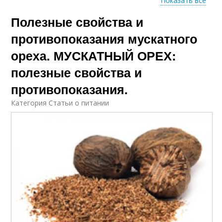
Показать все
Полезные свойства и
Орех в народной
мускатный орех
медицине
противопоказания мускатного
ореха. МУСКАТНЫЙ ОРЕХ:
полезные свойства и
Орех для организма
противопоказания.
Категория Статьи о питании