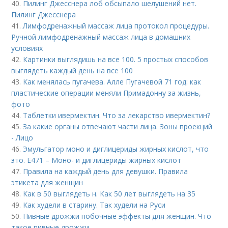
40.
Пилинг Джесснера лоб обсыпало шелушений нет.
Пилинг Джесснера
41.
Лимфодренажный массаж лица протокол процедуры.
Ручной лимфодренажный массаж лица в домашних
условиях
42.
Картинки выглядишь на все 100. 5 простых способов
выглядеть каждый день на все 100
43.
Как менялась пугачева. Алле Пугачевой 71 год: как
пластические операции меняли Примадонну за жизнь,
фото
44.
Таблетки ивермектин. Что за лекарство ивермектин?
45.
За какие органы отвечают части лица. Зоны проекций
- Лицо
46.
Эмульгатор моно и диглицериды жирных кислот, что
это. Е471 – Моно- и диглицериды жирных кислот
47.
Правила на каждый день для девушки. Правила
этикета для женщин
48.
Как в 50 выглядеть н. Как 50 лет выглядеть на 35
49.
Как худели в старину. Так худели на Руси
50.
Пивные дрожжи побочные эффекты для женщин. Что
такое пивные дрожжи