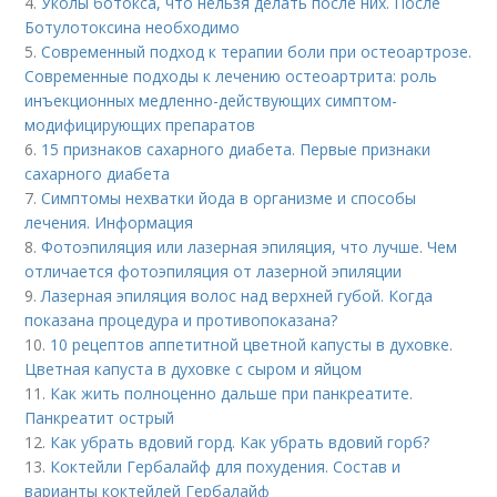
4.
Уколы ботокса, что нельзя делать после них. После
Ботулотоксина необходимо
5.
Современный подход к терапии боли при остеоартрозе.
Современные подходы к лечению остеоартрита: роль
инъекционных медленно-действующих симптом-
модифицирующих препаратов
6.
15 признаков сахарного диабета. Первые признаки
сахарного диабета
7.
Симптомы нехватки йода в организме и способы
лечения. Информация
8.
Фотоэпиляция или лазерная эпиляция, что лучше. Чем
отличается фотоэпиляция от лазерной эпиляции
9.
Лазерная эпиляция волос над верхней губой. Когда
показана процедура и противопоказана?
10.
10 рецептов аппетитной цветной капусты в духовке.
Цветная капуста в духовке с сыром и яйцом
11.
Как жить полноценно дальше при панкреатите.
Панкреатит острый
12.
Как убрать вдовий горд. Как убрать вдовий горб?
13.
Коктейли Гербалайф для похудения. Состав и
варианты коктейлей Гербалайф