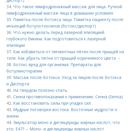
диспорт)
34.
Что такое лимфодренажный массаж для лица. Ручной
лимфодренажный массаж лица в домашних условиях
35.
Памятка после ботокса лица. Памятка пациенту после
инъекций ботулотоксинов (ботокс/диспорт)
36.
Что нужно делать перед лазерной эпиляцией
глубокого бикини. Как подготовиться к лазерной
эпиляции
37.
Как избавиться от пигментных пятен после прыщей на
теле. Как убрать пятна от прыщей коричневого цвета –
38.
Ботокс вред для организма. Препараты для
ботулинотерапии
39.
Массаж после Ботокса. Уход за лицом после Ботокса
и Диспорта
40.
На твердом полезно спать.
41.
Сенна противопоказания к применению. Сенна (Senna)
42.
Как восстановить силы при упадке сил.
43.
Мудрые поговорки востока. Восточные мудрости о
жизни
44.
Эмульгатор моно и диглицериды жирных кислот, что
это. Е471 – Моно- и диглицериды жирных кислот