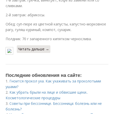
1-й завтрак: гречка, винегрет, кофе из заменителя со
сливками.
2-й завтрак: абрикосы.
Обед: суп-пюре из цветной капусты, капустно-морковное
рагу, гуляш куриный, компот, сухарик.
Полдник: 70 г запаренного кипятком чернослива.
Читать дальше →
Последние обновления на сайте:
1.
Гноится прокол уха. Как ухаживать за проколотыми
ушами?
2.
Как убрать брыли на лице и обвисшие щеки..
Косметологические процедуры
3.
Советы при бессоннице. Бессонница: болезнь или не
болезнь?