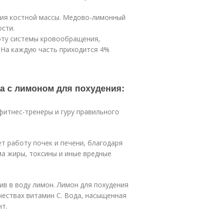
ия костной массы. Медово-лимонный
сти.
оту системы кровообращения,
 На каждую часть приходится 4%
а с лимоном для похудения:
фитнес-тренеры и гуру правильного
т работу почек и печени, благодаря
ма жиры, токсины и иные вредные
в в воду лимон. Лимон для похудения
чествах витамин С. Вода, насыщенная
т.