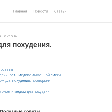
Главная
Новости
Статьи
езные советы
для похудения.
 советы
алорийность медово-лимонной смеси
ом для похудения: пропорции
имоном и медом для похудения —
 Полезные советы