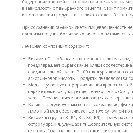
Содержание калорий в готовом напитке лимона и меда
в зависимости от выбранного рецепта. Стоит помнит
использования продукта не велика, около 1-3 ч. л. в с
При сохранении обычной диеты пищевая ценность не б
организм получит большое количество витаминов, а
Лечебная композиция содержит:
Витамин С — обладает противовоспалительным, 
предотвращает образование бляшек холестерина,
соединительной ткани. В 100 г кожуры лимона сод
аскорбиновой кислоты. Продукты пчеловодства со
Медь — участвует в формировании кровотока, о
параметрами, регулирует деятельность и работу 
желез. Терапевтическая композиция дает организ
Калий — регулирует мышечные сокращения, функци
Лимонный мед обеспечивает до 10% суточной пот
Витамины группы В (В1, В5, В6, В9) — регулируют
остроту зрения, улучшает пищеварительную систе
системы. Содержание некоторых из них в консисте