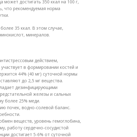
 может достигать 350 ккал на 100 г,
ь, что рекомендуемая норма
утки.
олее 35 ккал. В этом случае,
минокислот, минералов.
антистрессовым действием,
 участвует в формировании костей и
ержится 44% (40 мг) суточной нормы
ставляют до 2,5 мг вещества.
бладает дезинфицирующими
предстательной железы и сальных
му более 25% меди.
ю почек, водно-солевой баланс.
ребности.
 обмен веществ, уровень гемоглобина,
му, работу сердечно-сосудистой
нции достигает 5-6% от суточной