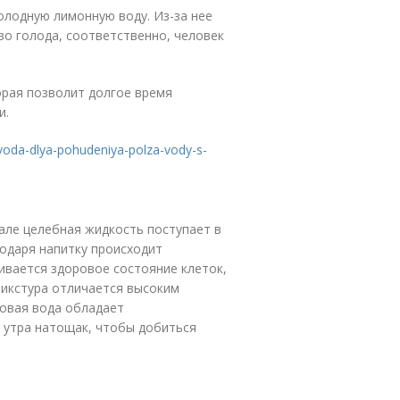
холодную лимонную воду. Из-за нее
тво голода, соответственно, человек
орая позволит долгое время
и.
-voda-dlya-pohudeniya-polza-vody-s-
але целебная жидкость поступает в
годаря напитку происходит
ивается здоровое состояние клеток,
микстура отличается высоким
овая вода обладает
 утра натощак, чтобы добиться