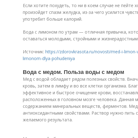
Если хотите похудеть, то ни в коем случае не пейте 
произойдет спазм желудка, из-за чего усилится чувс
употребит больше калорий.
Вода с лимоном по утрам — отличная привычка, кот
оставаться молодыми, стройными и жизнерадостным
Источник:
https://zdorovkrasota.ru/novosti/med-i-limon
limonom-dlya-pohudeniya
Вода с медом. Польза воды с медом
Мед с водой обладает рядом полезных свойств. Внач
кровь, затем в лимфу и во все клетки организма. Бла
эффективное и быстрое очищение крови, восстанавл
расположенных в головном мозге человека. Данная 
содержанием минеральных веществ, ферментов. Мед
антиоксидантными свойствами. Раствор нужно пить с
желаемого результата.