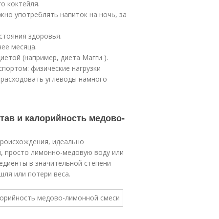
о коктейля.
но употреблять напиток на ночь, за
остояния здоровья.
ее месяца.
етой (например, диета Магги ).
спортом: физические нагрузки
 расходовать углеводы намного
став и калорийность медово-
происхождения, идеально
й, просто лимонно-медовую воду или
редиенты в значительной степени
шля или потери веса.