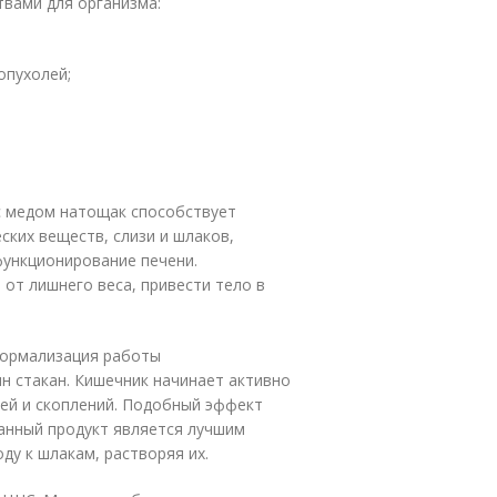
вами для организма:
опухолей;
с медом натощак способствует
ких веществ, слизи и шлаков,
функционирование печени.
от лишнего веса, привести тело в
нормализация работы
н стакан. Кишечник начинает активно
ней и скоплений. Подобный эффект
данный продукт является лучшим
ду к шлакам, растворяя их.