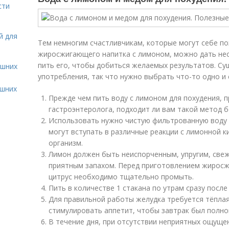
сти
й для
Тем немногим счастливчикам, которые могут себе п
жиросжигающего напитка с лимоном, можно дать нес
пить его, чтобы добиться желаемых результатов. Су
ашних
употребления, так что нужно выбрать что-то одно и 
ашних
Прежде чем пить воду с лимоном для похудения, п
гастроэнтеролога, подходит ли вам такой метод 
Использовать нужно чистую фильтрованную воду 
могут вступать в различные реакции с лимонной к
организм.
Лимон должен быть неиспорченным, упругим, свеж
приятным запахом. Перед приготовлением жиросж
цитрус необходимо тщательно промыть.
Пить в количестве 1 стакана по утрам сразу посл
Для правильной работы желудка требуется тёплая
стимулировать аппетит, чтобы завтрак был полн
В течение дня, при отсутствии неприятных ощущен