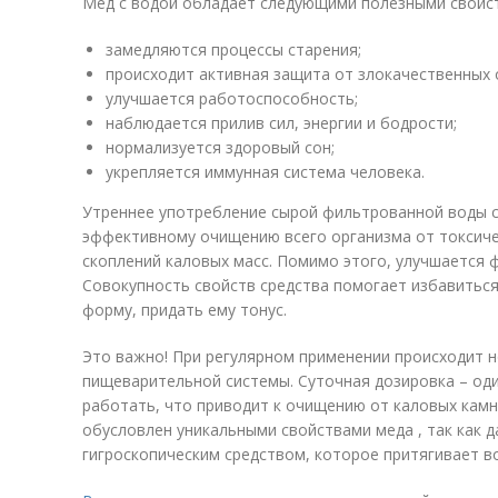
Мед с водой обладает следующими полезными свойст
замедляются процессы старения;
происходит активная защита от злокачественных 
улучшается работоспособность;
наблюдается прилив сил, энергии и бодрости;
нормализуется здоровый сон;
укрепляется иммунная система человека.
Утреннее употребление сырой фильтрованной воды 
эффективному очищению всего организма от токсичес
скоплений каловых масс. Помимо этого, улучшается 
Совокупность свойств средства помогает избавиться 
форму, придать ему тонус.
Это важно! При регулярном применении происходит 
пищеварительной системы. Суточная дозировка – оди
работать, что приводит к очищению от каловых кам
обусловлен уникальными свойствами меда , так как 
гигроскопическим средством, которое притягивает во