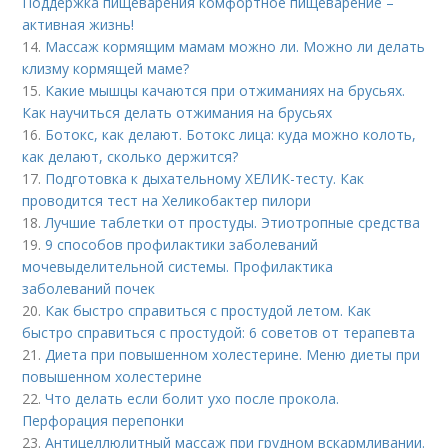
Поддержка пищеварения комфортное пищеварение –
активная жизнь!
14.
Массаж кормящим мамам можно ли. Можно ли делать
клизму кормящей маме?
15.
Какие мышцы качаются при отжиманиях на брусьях.
Как научиться делать отжимания на брусьях
16.
Ботокс, как делают. Ботокс лица: куда можно колоть,
как делают, сколько держится?
17.
Подготовка к дыхательному ХЕЛИК-тесту. Как
проводится тест на Хеликобактер пилори
18.
Лучшие таблетки от простуды. Этиотропные средства
19.
9 способов профилактики заболеваний
мочевыделительной системы. Профилактика
заболеваний почек
20.
Как быстро справиться с простудой летом. Как
быстро справиться с простудой: 6 советов от терапевта
21.
Диета при повышенном холестерине. Меню диеты при
повышенном холестерине
22.
Что делать если болит ухо после прокола.
Перфорация перепонки
23.
Антицеллюлитный массаж при грудном вскармливании.