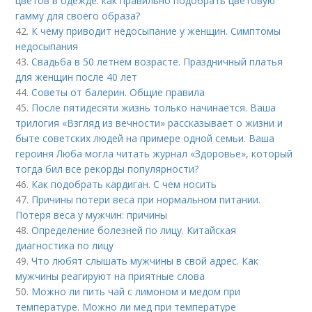
цветов в одежде: как правильно подобрать цветовую
гамму для своего образа?
42.
К чему приводит недосыпание у женщин. Симптомы
недосыпания
43.
Свадьба в 50 летнем возрасте. Праздничный платья
для женщин после 40 лет
44.
Советы от балерин. Общие правила
45.
После пятидесяти жизнь только начинается. Ваша
трилогия «Взгляд из вечности» рассказывает о жизни и
быте советских людей на примере одной семьи. Ваша
героиня Люба могла читать журнал «Здоровье», который
тогда бил все рекорды популярности?
46.
Как подобрать кардиган. С чем носить
47.
Причины потери веса при нормальном питании.
Потеря веса у мужчин: причины
48.
Определение болезней по лицу. Китайская
диагностика по лицу
49.
Что любят слышать мужчины в свой адрес. Как
мужчины реагируют на приятные слова
50.
Можно ли пить чай с лимоном и медом при
температуре. Можно ли мед при температуре