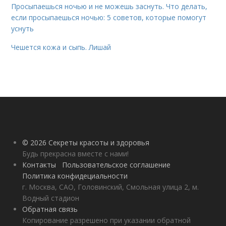
Просыпаешься ночью и не можешь заснуть. Что делать,
если просыпаешься ночью: 5 советов, которые помогут
уснуть
Чешется кожа и сыпь. Лишай
© 2026 Секреты красоты и здоровья
Будь прекрасна вместе с нами!
Контакты
Пользовательское соглашение
Политика конфидециальности
г. Москва, САО, Головинский, Смольная улица 2, м.
Водный стадион
Обратная связь
Копирование разрешено при указании обратной