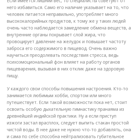
Если имеется лишний вес, то специалисты советуют от
него избавиться. Само его наличие указывает на то, что
человек питается неправильно, употребляет много
высококалорийных продуктов, к тому же у таких людей
очень часто наблюдается замедление обмена веществ, а
внутренние органы покрывает слой жира, что
провоцирует давление на желудок и повышает частоту
заброса его содержимого в пищевод. Очень важно
научиться преодолевать последствия стресса, ведь
психоэмоциональный фон влияет на работу органов
пищеварения, вызывая в них отклик даже на здоровую
пищу.
У каждого свои способы повышения настроения. Кто-то
занимается любимым хобби, спортом или много
путешествует. Если такой возможности пока нет, стоит
освоить особую дыхательную гимнастику пранаяма из
древнейшей индийской практики. Ну а если приступ
изжоги застал врасплох, следует выпить стакан простой
чистой воды. В нее даже не нужно что-то добавлять, она
и сама по себе способна нейтрализовать губительное