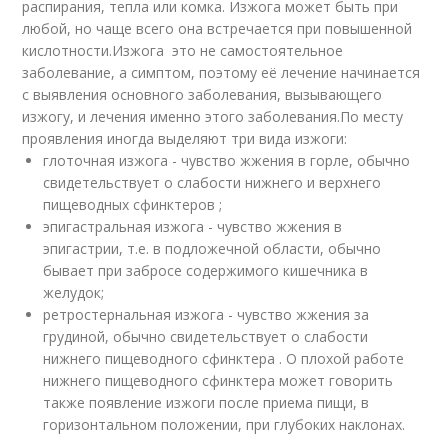
распирания, тепла или комка. Изжога может быть при
любой, но чаще всего она встречается при повышенной
кислотности.Изжога ­ это не самостоятельное
заболевание, а симптом, поэтому её лечение начинается
с выявления основного заболевания, вызывающего
изжогу, и лечения именно этого заболевания.По месту
проявления иногда выделяют три вида изжоги:
глоточная изжога - чувство жжения в горле, обычно
свидетельствует о слабости нижнего и верхнего
пищеводных сфинктеров ;
эпигастральная изжога - чувство жжения в
эпигастрии, т.е. в подложечной области, обычно
бывает при забросе содержимого кишечника в
желудок;
ретростернальная изжога - чувство жжения за
грудиной, обычно свидетельствует о слабости
нижнего пищеводного сфинктера . О плохой работе
нижнего пищеводного сфинктера может говорить
также появление изжоги после приема пищи, в
горизонтальном положении, при глубоких наклонах.