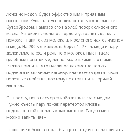
Лечение медом будет эффективным и приятным
процессом. Кушать вкусное лекарство можно вместе с
бутербродом, намазав его на хлеб поверх сливочного
масла. Успокоить больное горло и устранить кашель
поможет напиток из молока или зеленого чая с лимоном
и меда. На 200 мл жидкости берут 1–2 ч. л. меда и пару
долек лимона (если речь не о молоке). Пьют такие
целебные напитки медленно, маленькими глотками.
Важно помнить, что пчелиное лакомство нельзя
подвергать сильному нагреву, иначе оно утратит свои
полезные свойства, поэтому не стоит пить горячий
напиток.
От простудного насморка избавит клюква с медом.
Нужно съесть пару ложек перетертой клюквы,
подслащенной пчелиным лакомством. Такую смесь
можно запить чаем.
Першение и боль в горле быстро отступят, если принять