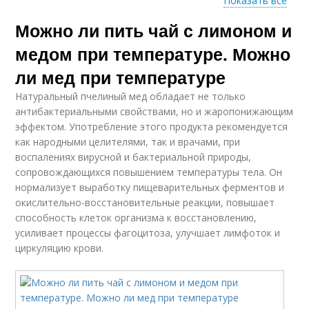
Показать все
Можно ли пить чай с лимоном и
Блюда с медом
Мед для похудения
медом при температуре. Можно
ли мед при температуре
Натуральный пчелиный мед обладает не только
Высокая температура
Мед при простуде
антибактериальными свойствами, но и жаропонижающим
эффектом. Употребление этого продукта рекомендуется
как народными целителями, так и врачами, при
воспалениях вирусной и бактериальной природы,
сопровождающихся повышением температуры тела. Он
нормализует выработку пищеварительных ферментов и
окислительно-восстановительные реакции, повышает
способность клеток организма к восстановлению,
усиливает процессы фагоцитоза, улучшает лимфоток и
циркуляцию крови.