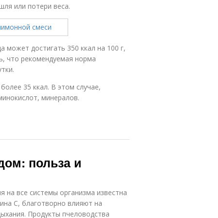
шля или потери веса.
 может достигать 350 ккал на 100 г,
ь, что рекомендуемая норма
утки.
олее 35 ккал. В этом случае,
минокислот, минералов.
дом: польза и
 на все системы организма известна
мина C, благотворно влияют на
 дыхания. Продукты пчеловодства