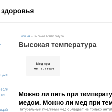
 здоровья
Главная
»
Высокая температура
Высокая температура
о
Мед при
температуре
я для
 если
Можно ли пить при температу
чек
медом. Можно ли мед при те
Натуральный пчелиный мед обладает не только анти
даций