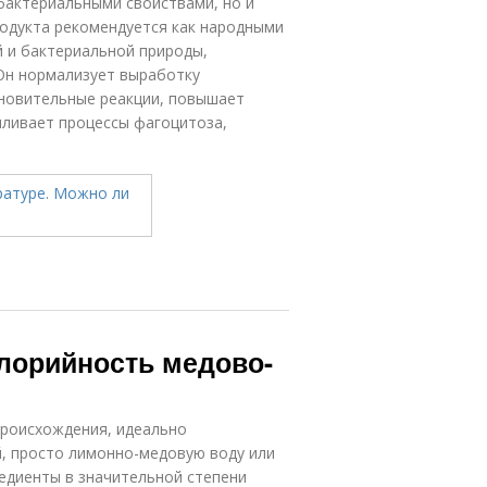
бактериальными свойствами, но и
дукта рекомендуется как народными
й и бактериальной природы,
Он нормализует выработку
новительные реакции, повышает
иливает процессы фагоцитоза,
алорийность медово-
происхождения, идеально
й, просто лимонно-медовую воду или
редиенты в значительной степени