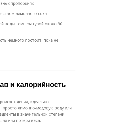
зных пропорциях.
чеством лимонного сока.
ей воды температурой около 90
сть немного постоит, пока не
ав и калорийность
происхождения, идеально
й, просто лимонно-медовую воду или
редиенты в значительной степени
шля или потери веса.