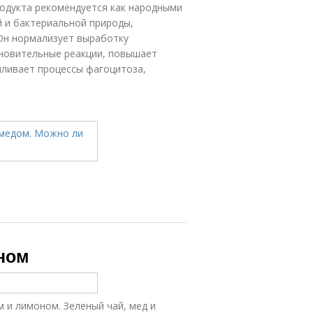
дукта рекомендуется как народными
й и бактериальной природы,
Он нормализует выработку
новительные реакции, повышает
иливает процессы фагоцитоза,
ном
 и лимоном. Зеленый чай, мед и