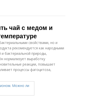
ть чай с медом и
температуре
бактериальными свойствами, но и
дукта рекомендуется как народными
й и бактериальной природы,
Он нормализует выработку
новительные реакции, повышает
иливает процессы фагоцитоза,