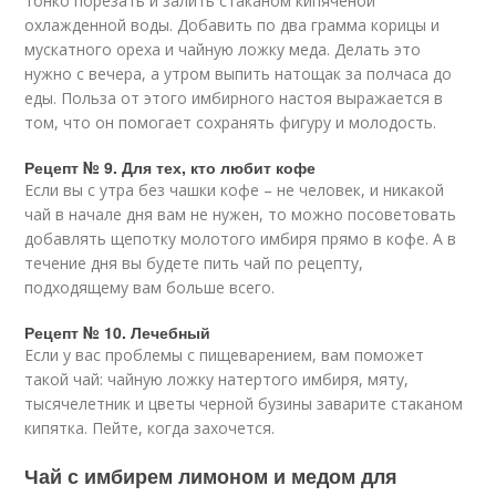
тонко порезать и залить стаканом кипяченой
охлажденной воды. Добавить по два грамма корицы и
мускатного ореха и чайную ложку меда. Делать это
нужно с вечера, а утром выпить натощак за полчаса до
еды. Польза от этого имбирного настоя выражается в
том, что он помогает сохранять фигуру и молодость.
Рецепт № 9. Для тех, кто любит кофе
Если вы с утра без чашки кофе – не человек, и никакой
чай в начале дня вам не нужен, то можно посоветовать
добавлять щепотку молотого имбиря прямо в кофе. А в
течение дня вы будете пить чай по рецепту,
подходящему вам больше всего.
Рецепт № 10. Лечебный
Если у вас проблемы с пищеварением, вам поможет
такой чай: чайную ложку натертого имбиря, мяту,
тысячелетник и цветы черной бузины заварите стаканом
кипятка. Пейте, когда захочется.
Чай с имбирем лимоном и медом для