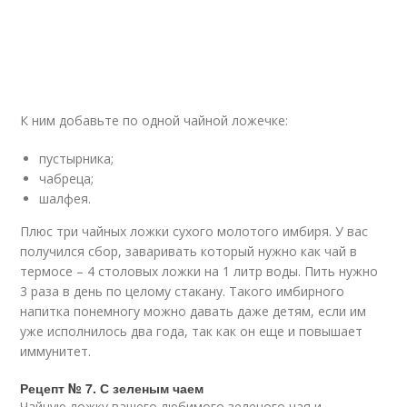
К ним добавьте по одной чайной ложечке:
пустырника;
чабреца;
шалфея.
Плюс три чайных ложки сухого молотого имбиря. У вас
получился сбор, заваривать который нужно как чай в
термосе – 4 столовых ложки на 1 литр воды. Пить нужно
3 раза в день по целому стакану. Такого имбирного
напитка понемногу можно давать даже детям, если им
уже исполнилось два года, так как он еще и повышает
иммунитет.
Рецепт № 7. С зеленым чаем
Чайную ложку вашего любимого зеленого чая и