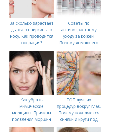
За сколько зарастает
Советы по
дырка от пирсинга в
антивозрастному
носу. Как проводится
уходу за кожей.
операция?
Почему домашнего
ухода недостаточно
Как убрать
ТОП лучших
мимические
процедур вокруг глаз.
морщины. Причины
Почему появляются
появления морщин
синяки и круги под
вокруг рта
глазами?