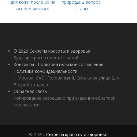
для кожи после 30 на
природы. 2 вопрос:
основе яичного
этапы
белка
взаимодействия
природного и
социального бытия
человека.
© 2026 Секреты красоты и здоровья
Будь прекрасна вместе с нами!
Контакты
Пользовательское соглашение
Политика конфидециальности
г. Москва, САО, Головинский, Смольная улица 2, м.
Водный стадион
Обратная связь
Копирование разрешено при указании обратной
гиперссылки.
© 2026,
Секреты красоты и здоровья
.