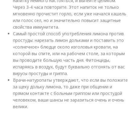
напитку немного настояться, и выпейте целиком.
Через 3-4 часа повторите. Этот напиток не только
мгновенно прочистит горло, если уже начался кашель
или голос сел, но и значительно повысит защитные
свойства иммунитета.
Самый простой способ употребления лимона против
простуды: нарезать лимон дольками и поставить это
«солнечное» блюдце около изголовья кровати, на
которой вы спите, или на рабочем столе, за которым
вы проводите большую часть дня. Фитонциды,
испаряясь в воздух, будут буквально отгонять от вас
вирусы простуды и гриппа.
Врачи-натуропаты утверждают, что если вы положите
за щеку дольку лимона, то даже при общении и
прямом контакте с больным гриппом или простудой
человеком, ваши шансы не заразиться очень и очень
велики.