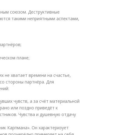
ьным союзом. Деструктивные
ются такими неприятными аспектами,
партнёров;
ическом плане;
их не хватает времени на счастье,
со стороны партнёра. Для
ний:
увших чувств, а за счёт материальной
рано или поздно приведёт к
стников. Чувства и душевную отдачу
ник Карпмана». Он характеризует
нов поочерёдно примеряет на себя