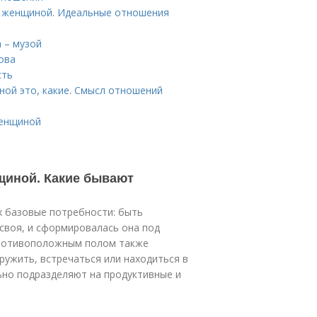
 женщиной. Идеальные отношения
 – музой
ова
сть
ой это, какие. Смысл отношений
женщиной
щиной. Какие бывают
 базовые потребности: быть
своя, и сформировалась она под
противоположным полом также
ружить, встречаться или находиться в
ьно подразделяют на продуктивные и