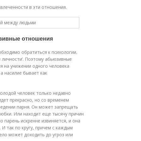
влеченности в эти отношения.
юзивные отношения
обходимо обратиться к психологии.
е личности’. Поэтому абьюзивные
я на унижении одного человека
 а насилие бывает как
молодой человек только недавно
 идет прекрасно, но со временем
ведении парня. Он может запрещать
е юбки. Или находит еще тысячу причин
о парень искренне извиняется, и она
 И так по кругу, причем с каждым
дело может доходить до угроз или