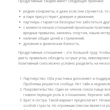
Продуктивный тандем имеет следующие признаки:
редкие конфликты, и даже если они случаются, то 
в паре присутствуют доверие и уважение;
партнёры стараются бескорыстно заботиться друг 
с момента начала отношений произошли позитивн
вредные привычки, занялись спортом, нашли интер
наличие общих целей и стремлений;
духовная и физическая близость.
Продуктивные отношения – это большой труд. Чтобы
уметь правильно обходить острые углы, нивелироват
позитивный союз можно условно разделить на нескол
Партнёрство. Оба участника дополняют и поддержи
Проблемы решаются сообща. Нет тайн и недомолв
Покровительство. Один из членов союза (чаще все
главенствующую роль в отношениях, бережно заб
Брат и сестра. Такой вариант предполагает тёпл
особой страсти. Но огромным плюсом является р