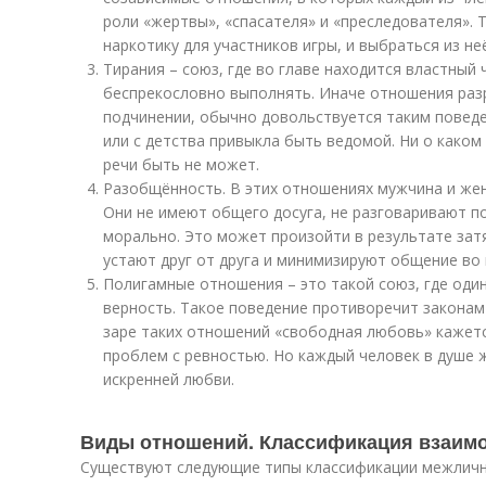
роли «жертвы», «спасателя» и «преследователя». 
наркотику для участников игры, и выбраться из не
Тирания – союз, где во главе находится властный
беспрекословно выполнять. Иначе отношения раз
подчинении, обычно довольствуется таким поведе
или с детства привыкла быть ведомой. Ни о како
речи быть не может.
Разобщённость. В этих отношениях мужчина и же
Они не имеют общего досуга, не разговаривают по
морально. Это может произойти в результате за
устают друг от друга и минимизируют общение во 
Полигамные отношения – это такой союз, где один
верность. Такое поведение противоречит законам
заре таких отношений «свободная любовь» кажет
проблем с ревностью. Но каждый человек в душе
искренней любви.
Виды отношений. Классификация взаим
Существуют следующие типы классификации межличн