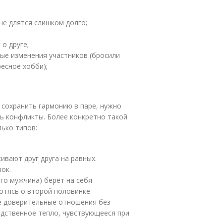
не длятся слишком долго;
о друге;
ые изменения участников (бросили
есное хобби);
 сохранить гармонию в паре, нужно
ь конфликты. Более конкретно такой
ько типов:
вают друг друга на равных.
ок.
го мужчина) берёт на себя
отясь о второй половинке.
ые доверительные отношения без
одственное тепло, чувствующееся при