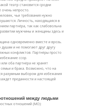
Такой театр становится сродни
ё очень непросто.
 человек, чьи требования нужно
рушаются. Личность, находящаяся в
нием партнёра, так как слабовольна
м развитии мужчины и женщины здесь и
нщина одновременно вместе и врозь.
 душам и не помогают друг другу
тяжных конфликтов. Партнёры просто
избежание ссор.
 или оба партнёра не хранят
 семьи и брака. Возможно, что на
ся разумным выбором для избежания
 жаждет преданности и настоящей
оотношений между людьми
остных отношений (МО):