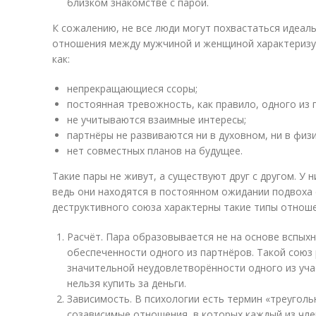
близком знакомстве с парой.
К сожалению, не все люди могут похвастаться идеал
отношения между мужчиной и женщиной характеризу
как:
непрекращающиеся ссоры;
постоянная тревожность, как правило, одного из 
не учитываются взаимные интересы;
партнёры не развиваются ни в духовном, ни в физ
нет совместных планов на будущее.
Такие пары не живут, а существуют друг с другом. У н
ведь они находятся в постоянном ожидании подвоха 
деструктивного союза характерны такие типы отноше
Расчёт. Пара образовывается не на основе вспыхн
обеспеченности одного из партнёров. Такой союз 
значительной неудовлетворённости одного из уча
нельзя купить за деньги.
Зависимость. В психологии есть термин «треуголь
созависимые отношения, в которых каждый из чле