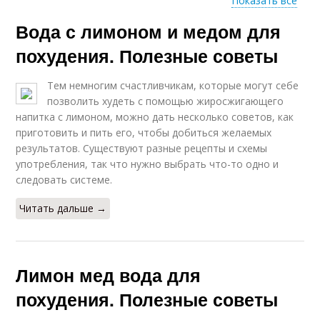
Показать все
Вода с лимоном и медом для
Воды с лимоном
Вод с добавлением
похудения. Полезные советы
Тем немногим счастливчикам, которые могут себе
позволить худеть с помощью жиросжигающего
Мед с лимоном
Лимон с медом
напитка с лимоном, можно дать несколько советов, как
приготовить и пить его, чтобы добиться желаемых
результатов. Существуют разные рецепты и схемы
употребления, так что нужно выбрать что-то одно и
следовать системе.
Читать дальше →
Лимон мед вода для
похудения. Полезные советы