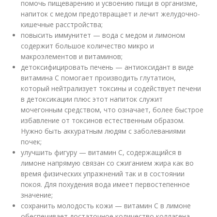
помочь пищеварению и усвоению пищи в организме,
напиток с медом предотвращает и лечит желудочно-
кишечные расстройства;
повысить иммунитет — вода с медом и лимоном
содержит большое количество микро и
макроэлементов и витаминов;
детоксифицировать печень — антиоксидант в виде
витамина С помогает производить глутатион,
который нейтрализует токсины и содействует печени
в детоксикации плюс этот напиток служит
мочегонным средством, что означает, более быстрое
избавление от токсинов естественным образом.
Нужно быть аккуратным людям с заболеваниями
почек;
улучшить фигуру — витамин С, содержащийся в
лимоне напрямую связан со сжиганием жира как во
время физических упражнений так и в состоянии
покоя. Для похудения вода имеет первостепенное
значение;
сохранить молодость кожи — витамин С в лимоне
обеспечивает достаточное количество коллагена,