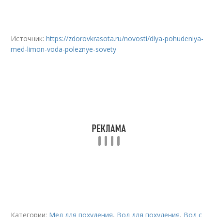
Источник:
https://zdorovkrasota.ru/novosti/dlya-pohudeniya-
med-limon-voda-poleznye-sovety
Категории:
Мед для похудения
,
Вод для похудения
,
Вод с