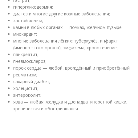
гастрит;
гипергликодермия;
диатез и многие другие кожные заболевания;
застой желчи;
камни в любых органах — почках, желчном пузыре;
миокардит;
многие заболевания лёгких: туберкулёз, инфаркт
(именно этого органа), эмфизема, кровотечение;
панкреатит;
пневмосклероз;
порок сердца — любой, врождённый и приобретённый;
ревматизм;
сахарный диабет;
холецистит;
энтероколит;
язва — любая: желудка и двенадцатиперстной кишки,
хроническая и обострившаяся.