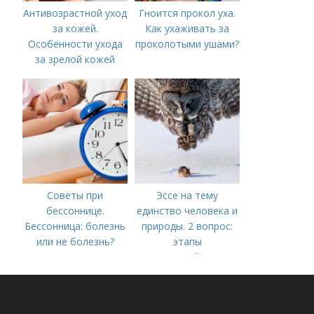
Антивозрастной уход
Гноится прокол уха.
за кожей.
Как ухаживать за
Особенности ухода
проколотыми ушами?
за зрелой кожей
Советы при
Эссе на тему
бессоннице.
единство человека и
Бессонница: болезнь
природы. 2 вопрос:
или не болезнь?
этапы
взаимодействия
природного и
социального бытия
человека.