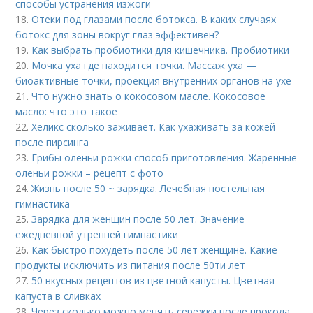
способы устранения изжоги
18.
Отеки под глазами после ботокса. В каких случаях
ботокс для зоны вокруг глаз эффективен?
19.
Как выбрать пробиотики для кишечника. Пробиотики
20.
Мочка уха где находится точки. Массаж уха —
биоактивные точки, проекция внутренних органов на ухе
21.
Что нужно знать о кокосовом масле. Кокосовое
масло: что это такое
22.
Хеликс сколько заживает. Как ухаживать за кожей
после пирсинга
23.
Грибы оленьи рожки способ приготовления. Жаренные
оленьи рожки – рецепт с фото
24.
Жизнь после 50 ~ зарядка. Лечебная постельная
гимнастика
25.
Зарядка для женщин после 50 лет. Значение
ежедневной утренней гимнастики
26.
Как быстро похудеть после 50 лет женщине. Какие
продукты исключить из питания после 50ти лет
27.
50 вкусных рецептов из цветной капусты. Цветная
капуста в сливках
28.
Через сколько можно менять сережки после прокола