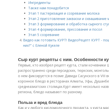
Ингредиенты
Также нам понадобится
Этап 1 пастеризация и созревание молока
Этап 2 приготовление закваски и сквашивание 
Этап 3 формирование и обработка сырного сгу
Этап 4 формирование, прессование и посол
Этап 5 созревание
Видео как готовить КУРТ! ВидеоРецепт КУРТ - пош
них?" c Еленой Кукеле
Сыр курт рецепты с ним. Особенности ку
Первые, кто изобрел рецепт курта, стали кочевники
распространено среди персидских, тюркских, монгол
о нем фиксируется в поэме Давида Сасунского в VIII в
коронное блюдо в ресторанах Алматы, Уфы, Душанбе 
среднеазиатских столицах.Курт имеет несколько назва
региона, блюдо называют по разному.
Польза и вред блюда
Как и у любого кисломолочного продукта, у курта ма