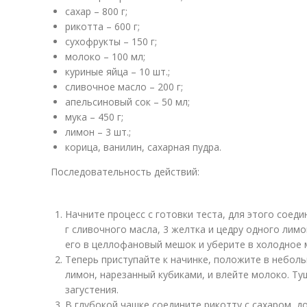
сахар – 800 г;
рикотта – 600 г;
сухофрукты – 150 г;
молоко – 100 мл;
куриные яйца – 10 шт.;
сливочное масло – 200 г;
апельсиновый сок – 50 мл;
мука – 450 г;
лимон – 3 шт.;
корица, ванилин, сахарная пудра.
Последовательность действий:
Начните процесс с готовки теста, для этого соедин
г сливочного масла, 3 желтка и цедру одного лимо
его в целлофановый мешок и уберите в холодное 
Теперь приступайте к начинке, положите в неболь
лимон, нарезанный кубиками, и влейте молоко. Ту
загустения.
В глубокой чашке соедините рикотту с сахаром, до