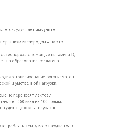
 клеток, улучшает иммунитет
т организм кислородом – на это
я остеопороза с помощью витамина D;
ет на образование коллагена.
ходимо тонизирование организма, он
ской и умственной нагрузки.
рые не переносят лактозу
тавляет 260 ккал на 100 грамм,
но худеют, должны аккуратно
употреблять тем, у кого нарушения в