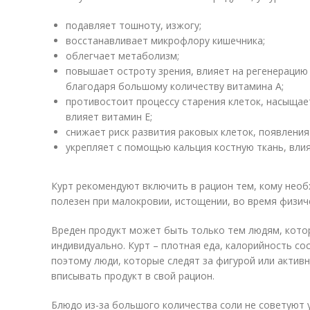
подавляет тошноту, изжогу;
восстанавливает микрофлору кишечника;
облегчает метаболизм;
повышает остроту зрения, влияет на регенерацию
благодаря большому количеству витамина А;
противостоит процессу старения клеток, насыщае
влияет витамин Е;
снижает риск развития раковых клеток, появлени
укрепляет с помощью кальция костную ткань, влия
Курт рекомендуют включить в рацион тем, кому необ
полезен при малокровии, истощении, во время физиче
Вреден продукт может быть только тем людям, кото
индивидуально. Курт – плотная еда, калорийность сос
поэтому люди, которые следят за фигурой или актив
вписывать продукт в свой рацион.
Блюдо из-за большого количества соли не советуют 