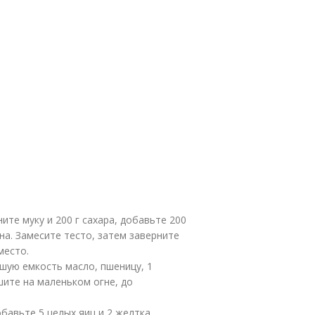
ите муку и 200 г сахара, добавьте 200
на. Замесите тесто, затем заверните
место.
шую емкость масло, пшеницу, 1
шите на маленьком огне, до
бавьте 5 целых яиц и 2 желтка,