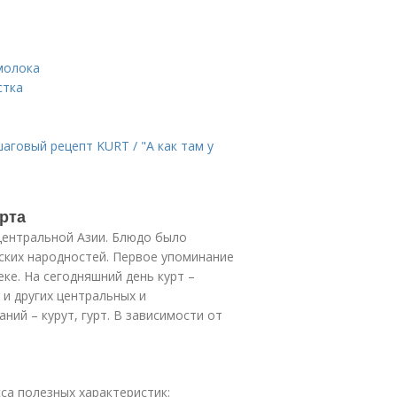
молока
стка
аговый рецепт KURT / "А как там у
рта
 Центральной Азии. Блюдо было
ьских народностей. Первое упоминание
еке. На сегодняшний день курт –
и других центральных и
ний – курут, гурт. В зависимости от
сса полезных характеристик: