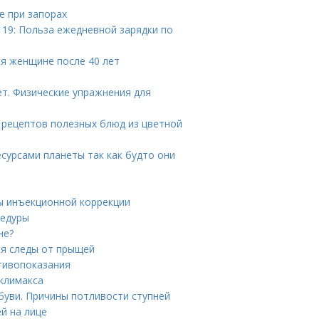
е при запорах
 19: Польза ежедневной зарядки по
ся женщине после 40 лет
ет. Физические упражнения для
5 рецептов полезных блюд из цветной
сурсами планеты так как будто они
ы инъекционной коррекции
цедуры
не?
ся следы от прыщей
тивопоказания
 климакса
обуви. Причины потливости ступней
й на лице