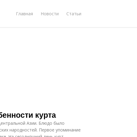
Главная
Новости
Статьи
бенности курта
 Центральной Азии. Блюдо было
ьских народностей. Первое упоминание
еке. На сегодняшний день курт –