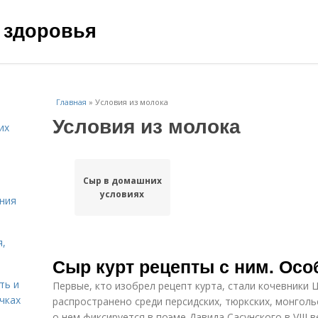
 здоровья
Главная
»
Условия из молока
Условия из молока
их
Сыр в домашних
условиях
ния
я,
Сыр курт рецепты с ним. Осо
ть и
Первые, кто изобрел рецепт курта, стали кочевники
чках
распространено среди персидских, тюркских, монгол
о нем фиксируется в поэме Давида Сасунского в VIII в