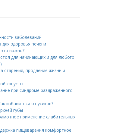
енности заболеваний
в для здоровья печени
 это важно?
й стоя для начинающих и для любого
)
а старения, продление жизни и
ной капусты
тание при синдроме раздраженного
Как избавиться от усиков?
ерхней губы
Грамотное применение слабительных
Поддержка пищеварения комфортное