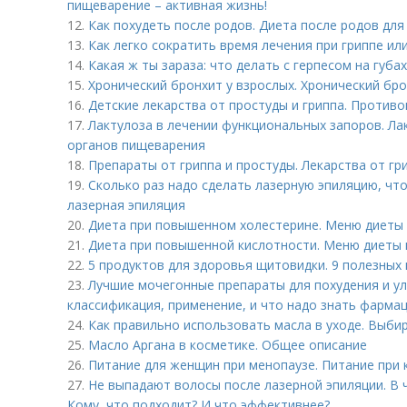
пищеварение – активная жизнь!
12.
Как похудеть после родов. Диета после родов дл
13.
Как легко сократить время лечения при гриппе или
14.
Какая ж ты зараза: что делать с герпесом на губах
15.
Хронический бронхит у взрослых. Хронический бр
16.
Детские лекарства от простуды и гриппа. Против
17.
Лактулоза в лечении функциональных запоров. Ла
органов пищеварения
18.
Препараты от гриппа и простуды. Лекарства от гр
19.
Сколько раз надо сделать лазерную эпиляцию, чт
лазерная эпиляция
20.
Диета при повышенном холестерине. Меню диеты
21.
Диета при повышенной кислотности. Меню диеты 
22.
5 продуктов для здоровья щитовидки. 9 полезных
23.
Лучшие мочегонные препараты для похудения и улу
классификация, применение, и что надо знать фарма
24.
Как правильно использовать масла в уходе. Выби
25.
Масло Аргана в косметике. Общее описание
26.
Питание для женщин при менопаузе. Питание при к
27.
Не выпадают волосы после лазерной эпиляции. В 
Кому, что подходит? И что эффективнее?