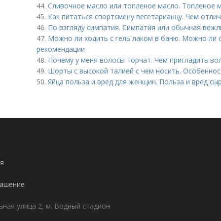
44.
Сливочное масло или топленое масло. Топленое ма
45.
Как питаться спортсмену вегетарианцу. Чем отли
46.
По взгляду симпатия. Симпатия или обычная вежл
47.
Можно ли ходить с гель лаком в баню. Можно ли 
рекомендации
48.
Почему у меня волосы торчат. Чем пригладить во
49.
Шорты с высокой талией с чем носить. Особенно
50.
Яйца польза и вред для женщин. Польза и вред сы
я
лашение
ьная улица 2, м. Водный стадион