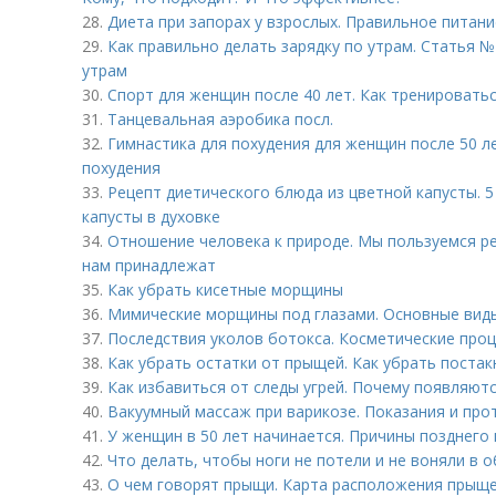
28.
Диета при запорах у взрослых. Правильное питани
29.
Как правильно делать зарядку по утрам. Статья №
утрам
30.
Спорт для женщин после 40 лет. Как тренировать
31.
Танцевальная аэробика посл.
32.
Гимнастика для похудения для женщин после 50 л
похудения
33.
Рецепт диетического блюда из цветной капусты. 
капусты в духовке
34.
Отношение человека к природе. Мы пользуемся ре
нам принадлежат
35.
Как убрать кисетные морщины
36.
Мимические морщины под глазами. Основные вид
37.
Последствия уколов ботокса. Косметические про
38.
Как убрать остатки от прыщей. Как убрать постак
39.
Как избавиться от следы угрей. Почему появляют
40.
Вакуумный массаж при варикозе. Показания и про
41.
У женщин в 50 лет начинается. Причины позднего
42.
Что делать, чтобы ноги не потели и не воняли в 
43.
О чем говорят прыщи. Карта расположения прыще