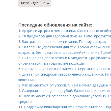
Читать дальше →
Последние обновления на сайте:
1.
Артрит и артроз в чем разница. Характерные особ
2.
10 продуктов для здоровья печени. Топ-5 продукто
3.
Завтрак на правильном питании. Почему завтрак —
4.
10 главных упражнений для тех. Топ-50 упражнени
возраста: без прыжков и приседаний (+ план на 5 дней
5.
Питание для долголетия и молодости. Профилактик
биоактивация: методические подходы
6.
Пироженое из цветной капусты. Пирожные из цвет
7.
Диета при синдроме раздраженного кишечника. Пи
кишечника
8.
Как избавиться от усиков. О чем молчат девушки? 
9.
Лазерная эпиляция над губой. Лазерная эпиляция в
10.
Как избавиться от запора в домашних условиях. 
средств
11.
Поддержка пищеварения от Herbalife Nutrition. 