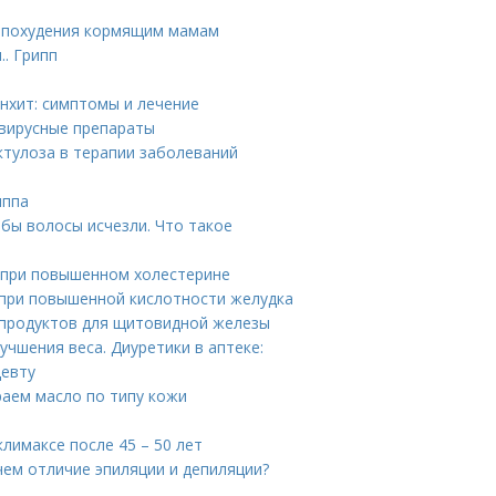
я похудения кормящим мамам
.. Грипп
онхит: симптомы и лечение
овирусные препараты
ктулоза в терапии заболеваний
иппа
обы волосы исчезли. Что такое
 при повышенном холестерине
при повышенной кислотности желудка
 продуктов для щитовидной железы
чшения веса. Диуретики в аптеке:
цевту
раем масло по типу кожи
лимаксе после 45 – 50 лет
чем отличие эпиляции и депиляции?