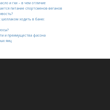
сло и гхи – в чем отличие
чается питание спортсменов-веганов
ивость?
с шеллаком ходить в баню:
лосы?
сти и преимущества фасона
рых яиц