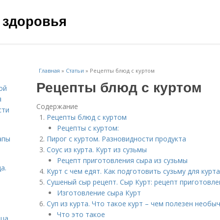
 здоровья
Главная
»
Статьи
»
Рецепты блюд с куртом
Рецепты блюд с куртом
ой
я
Содержание
сти
Рецепты блюд с куртом
Рецепты с куртом:
апы
Пирог с куртом. Разновидности продукта
Соус из курта. Курт из сузьмы
Рецепт приготовления сыра из сузьмы
а.
Курт с чем едят. Как подготовить сузьму для курта
Сушеный сыр рецепт. Сыр Курт: рецепт приготовле
Изготовление сыра Курт
Суп из курта. Что такое курт – чем полезен необы
Что это такое
ица