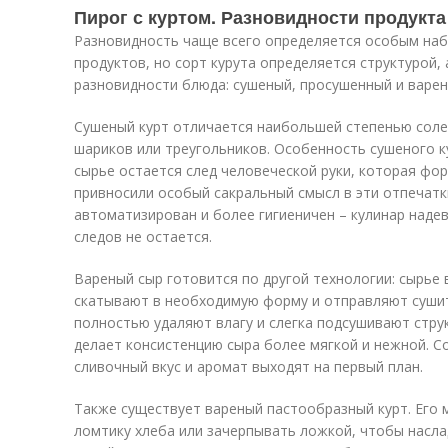
Пирог с куртом. Разновидности продукта
Разновидность чаще всего определяется особым на
продуктов, но сорт курута определяется структурой, 
разновидности блюда: сушеный, просушенный и варен
Сушеный курт отличается наибольшей степенью соле
шариков или треугольников. Особенность сушеного ку
сырье остается след человеческой руки, которая фо
привносили особый сакральный смысл в эти отпечатк
автоматизирован и более гигиеничен – кулинар надев
следов не остается.
Вареный сыр готовится по другой технологии: сырье в
скатывают в необходимую форму и отправляют сушит
полностью удаляют влагу и слегка подсушивают стру
делает консистенцию сыра более мягкой и нежной. Со
сливочный вкус и аромат выходят на первый план.
Также существует вареный пастообразный курт. Его
ломтику хлеба или зачерпывать ложкой, чтобы насла