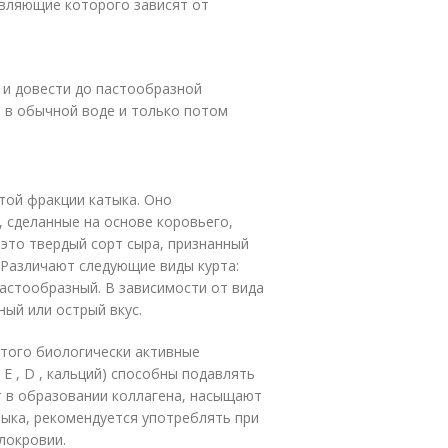
авляющие которого зависят от
 и довести до пастообразной
 в обычной воде и только потом
той фракции катыка. Оно
 сделанные на основе коровьего,
 это твердый сорт сыра, признанный
 Различают следующие виды курта:
астообразный. В зависимости от вида
ый или острый вкус.
 того биологически активные
 E , D , кальций) способны подавлять
т в образовании коллагена, насыщают
тыка, рекомендуется употреблять при
локровии.