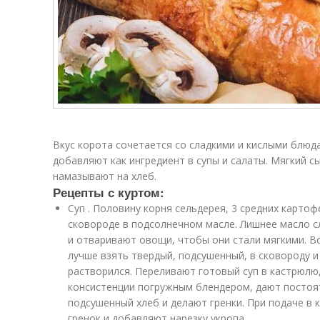
Вкус корота сочетается со сладкими и кислыми блюда
добавляют как ингредиент в супы и салаты. Мягкий 
намазывают на хлеб.
Рецепты с куртом:
Суп . Половину корня сельдерея, 3 средних картоф
сковороде в подсолнечном масле. Лишнее масло с
и отваривают овощи, чтобы они стали мягкими. Вс
лучше взять твердый, подсушенный, в сковороду и
растворился. Переливают готовый суп в кастрюлю
консистенции погружным блендером, дают постоят
подсушенный хлеб и делают гренки. При подаче в
гренок и добавляют нарезку укропа.