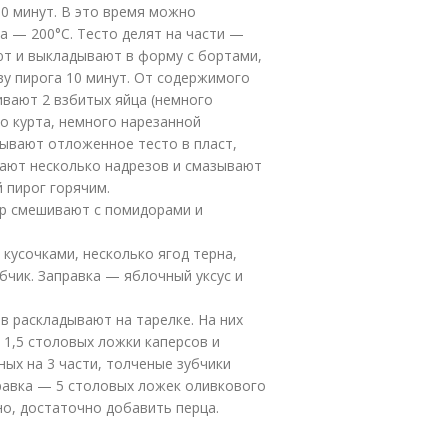
10 минут. В это время можно
а — 200°С. Тесто делят на части —
ют и выкладывают в форму с бортами,
у пирога 10 минут. От содержимого
вают 2 взбитых яйца (немного
го курта, немного нарезанной
тывают отложенное тесто в пласт,
лают несколько надрезов и смазывают
 пирог горячим.
ыр смешивают с помидорами и
 кусочками, несколько ягод терна,
бчик. Заправка — яблочный уксус и
в раскладывают на тарелке. На них
 1,5 столовых ложки каперсов и
ных на 3 части, толченые зубчики
правка — 5 столовых ложек оливкового
но, достаточно добавить перца.