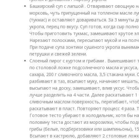
Башкирский суп с лапшой . Отваривают овощную н
морковь, чуть припущенный на топленом масле л
(тукмас) и оставляют довариваться. За 3 минуты 
укропа, перец по вкусу. Суп готов, когда сыр полн
Чтобы приготовить тукмас, замешивают крутое эла
Нарезают полосками, пересыпают мукой и на полча
При подаче супа зонтики сушеного укропа вынимаю
петрушки и свежей зелени.
Слоеный пирог с куртом и грибами . Вымешивают те
по столовой ложке подсолнечного масла и уксуса
сахара, 200 г сливочного масла, 3,5 стакана муки.
разбивают в таз, всыпают муку, начинают мешать,
высыпают на доску, замешивают, влив уксус. Чтоб
лучше разделить на 4 части. Далее раскатывают 1
сливочным маслом поверхность, перегибают, чтоб
раскатывают в пласт. Повторяют процесс 4 раза. 
Готовое тесто убирают в холодильник, хотя бы на 
половину теста достают из морозилки, чтобы под
грибы (белые, подберезовики или шампиньоны), 15
Всыпают в кастрюлю, добавляют 2 столовые ложк