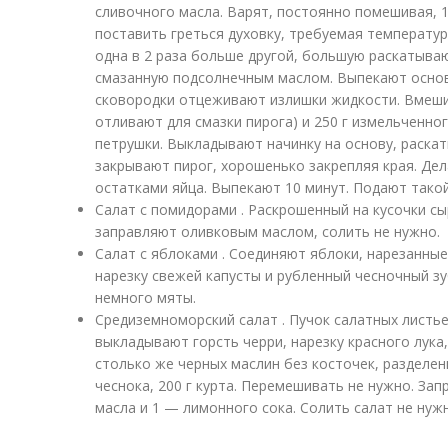
сливочного масла. Варят, постоянно помешивая, 
поставить греться духовку, требуемая температур
одна в 2 раза больше другой, большую раскатыва
смазанную подсолнечным маслом. Выпекают основ
сковородки отцеживают излишки жидкости. Вмеши
отливают для смазки пирога) и 250 г измельченно
петрушки. Выкладывают начинку на основу, раска
закрывают пирог, хорошенько закрепляя края. Де
остатками яйца. Выпекают 10 минут. Подают такой
Салат с помидорами . Раскрошенный на кусочки с
заправляют оливковым маслом, солить не нужно.
Салат с яблоками . Соединяют яблоки, нарезанные
нарезку свежей капусты и рубленный чесночный зу
немного мяты.
Средиземноморский салат . Пучок салатных листье
выкладывают горсть черри, нарезку красного лука,
столько же черных маслин без косточек, разделен
чеснока, 200 г курта. Перемешивать не нужно. За
масла и 1 — лимонного сока. Солить салат не нуж