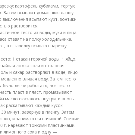
арезку: картофель кубиками, тертую
ук. Затем всыпают домашнюю лапшу
до выключения всыпают курт, зонтики
остью растворится.
стичное тесто из воды, муки и яйца.
са ставят на полку холодильника.
т, а в тарелку всыпают нарезку
сто: 1 стакан горячей воды, 1 яйцо,
, чайная ложка соли и столовая —
 Соль и сахар растворяют в воде, яйцо
 медленно вливая воду. Затем тесто
ы было легче работать, все тесто
 часть пласт в пласт, промазывают
ы масло оказалось внутри, и вновь
Так раскатывают каждый кусок.
30 минут, завернув в пленку. Затем
ошло, и занимаются начинкой. Свежие
0 г, нарезают тонкими пластинками.
и лимонного сока и одну —