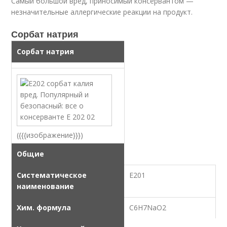
Самый большой вред, приносимый консервантом —
незначительные аллергические реакции на продукт.
Сорбат натрия
Сорбат натрия
(
{{{изображение}}}
)
Общие
Систематическое
Е201
наименование
Хим. формула
C
6
H
7
NaO
2