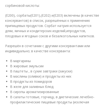
сорбиновой кислоты:
(Е200), сорбаты(Е201),(Е202) и(Е203) включены (в качестве
консервантов) в список, разрешённых к применению
припищевых продуктов. Сорбат натрия используется
дляи, яичных и кондитерских изделий,ипродуктов,
плодовых и ягодных соков и безалкогольных напитков.
Разрешён в сочетании с другими консервантами или
индивидуально; в качестве консерванта:
В маргарины
В жировые эмульсии
В паштеты , в сухие завтраки (закуски)
В маслины (оливки) и продукты из них
В продукты из помидоров
В желе для заливных блюд
В сиропы ароматизированные
В салаты готовые, горчицу, в диетические лечебно-
профилактические пищевые продукты (исключая