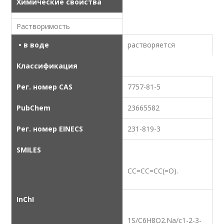
Химические свойства
Растворимость
• в воде
растворяется
Классификация
Рег. номер CAS
7757-81-5
PubChem
23665582
Рег. номер EINECS
231-819-3
SMILES
CC=CC=CC(=O)
.
InChI
1S/C6H8O2.Na/c1-2-3-