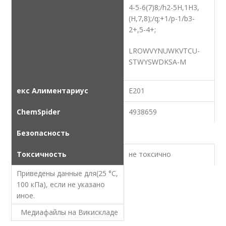
4-5-6(7)8;/h2-5H,1H3,
(H,7,8);/q;+1/p-1/b3-
2+,5-4+;
LROWVYNUWKVTCU-
STWYSWDKSA-M
екс Алиментариус
E201
ChemSpider
4938659
Безопасность
Токсичность
не токсично
Приведены данные для(25 °C,
100 кПа), если не указано
иное.
Медиафайлы на Викискладе